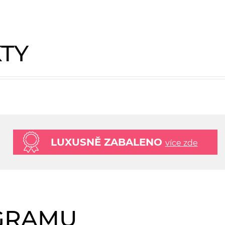
KTY
LUXUSNĚ ZABALENO
více zde
AGRAMU