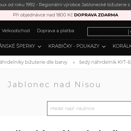
joux od roku 1992 - Regionální výrobce Jablonecké bižuterie
Při objednávce nad 1800 Kč
DOPRAVA ZDARMA
Velkoobchod
Doprava a platba
Select Language
ÁNSKÉ ŠPERKY
KRABIČKY - POUKAZY
KORÁLK
áhrdelníky bižuterie dle barvy
šedý náhrdelník KYT-6
A
Jablonec nad Nisou