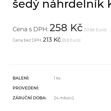
šedý náhrdelník 
258 Kč
Cena s DPH:
(10.66 Euro)
213 Kč
Cena bez DPH:
(8.8 Euro)
BALENÍ:
1 ks
PROVEDENÍ:
ZÁRUČNÍ DOBA:
24 měsíců