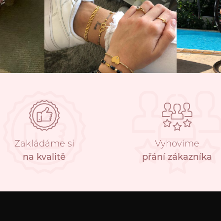
Zakládáme si
Vyhovíme
na kvalitě
přání zákazníka