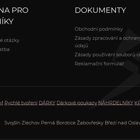
NA PRO
DOKUMENTY
ÍKY
Obchodní podmínky
Zásady zpracování a ochran
é otázky
údajů
atba
Zásady používání souborů c
Reklamační formulář
EM
Rychlé tvoření
DÁRKY
Dárkové poukazy
NÁHRDELNÍKY
K
Svojšín
Zlechov
Perná
Borotice
Žabovřesky
Březí nad Osla