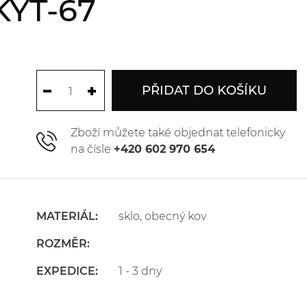
KYT-67
PŘIDAT DO KOŠÍKU
Zboží můžete také objednat telefonicky
na čísle
+420 602 970 654
MATERIÁL:
sklo, obecný kov
ROZMĚR:
EXPEDICE:
1 - 3 dny