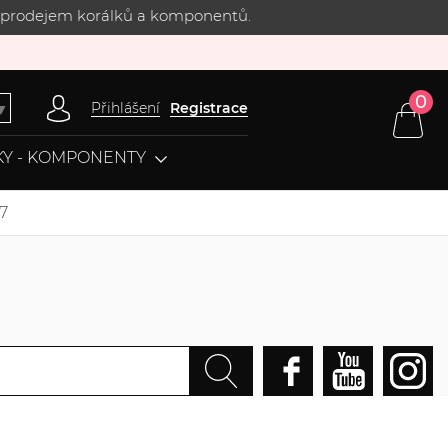
 s prodejem korálků a komponentů.
0
Přihlášení
Registrace
▼
Y - KOMPONENTY
7