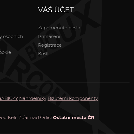
VÁŠ ÚČET
Zapomenuté heslo
y osobních
Přihlášení
Registrace
ookie
Košík
RABIČKY
Náhrdelníky
Bižuterní komponenty
vou
Kelč
Žďár nad Orlicí
Ostatní města ČR