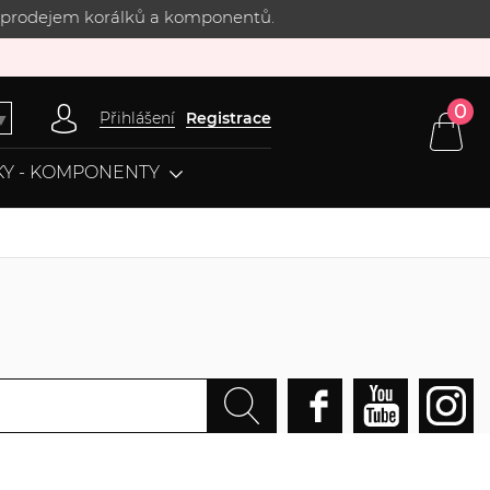
 s prodejem korálků a komponentů.
0
Přihlášení
Registrace
▼
Y - KOMPONENTY