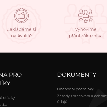
Zakládáme si
Vyhovíme
na kvalitě
přání zákazníka
NA PRO
DOKUMENTY
ÍKY
Obchodní podmínky
Zásady zpracování a ochran
é otázky
údajů
atba