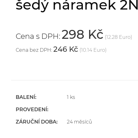
šedý náramek 2N
298 Kč
Cena s DPH:
(12.28 Euro)
246 Kč
Cena bez DPH:
(10.14 Euro)
BALENÍ:
1 ks
PROVEDENÍ:
ZÁRUČNÍ DOBA:
24 měsíců