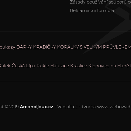
Zásady používání souborů c
Reklamační formulář
oukazy
DÁRKY
KRABIČKY
KORÁLKY S VELKÝM PRŮVLEKE
Kalek
Česká Lípa
Kukle
Haluzice
Kraslice
Klenovice na Hané
ht © 2019
Arconbijoux.cz
- Versoft.cz - tvorba www webových