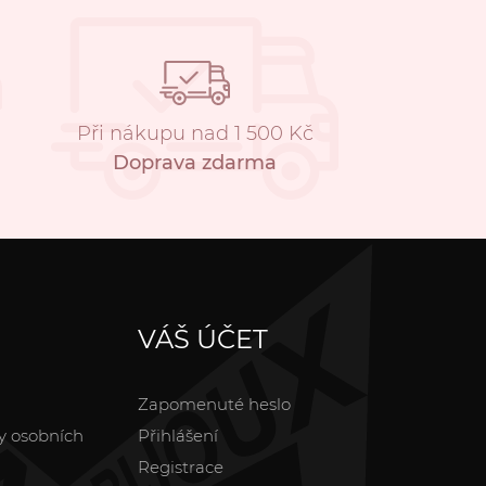
Při nákupu nad 1 500 Kč
Doprava zdarma
VÁŠ ÚČET
Zapomenuté heslo
y osobních
Přihlášení
Registrace