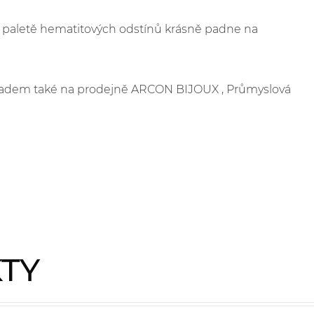
é paletě hematitových odstínů krásně padne na
skladem také na prodejně ARCON BIJOUX , Průmyslová
KTY