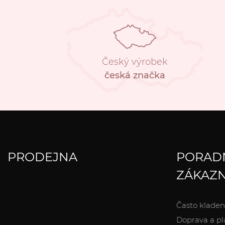
Český výrobek
česká značka
PRODEJNA
PORAD
ZÁKAZN
Často kladen
Doprava a pl