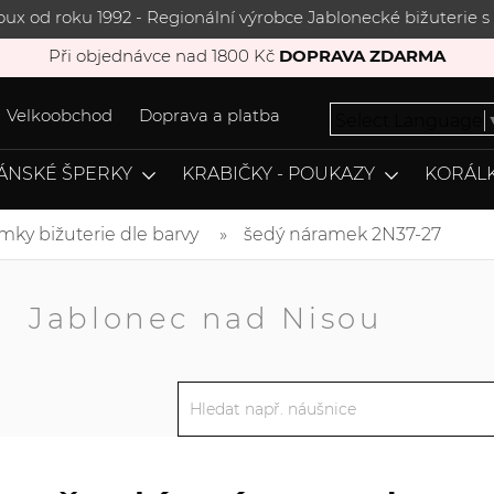
joux od roku 1992 - Regionální výrobce Jablonecké bižuterie
Při objednávce nad 1800 Kč
DOPRAVA ZDARMA
Velkoobchod
Doprava a platba
Select Language
ÁNSKÉ ŠPERKY
KRABIČKY - POUKAZY
KORÁLK
mky bižuterie dle barvy
šedý náramek 2N37-27
A
Jablonec nad Nisou