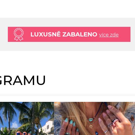
LUXUSNĚ ZABALENO
více zde
AGRAMU