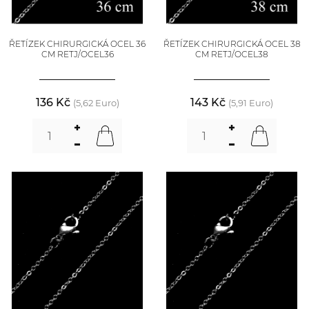
ŘETÍZEK CHIRURGICKÁ OCEL 36
ŘETÍZEK CHIRURGICKÁ OCEL 38
CM RETJ/OCEL36
CM RETJ/OCEL38
136 Kč
143 Kč
(5,62 Euro)
(5,91 Euro)