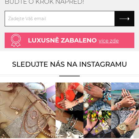
BUĎTE O KROK NAPŘED!
LUXUSNĚ ZABALENO
více zde
SLEDUJTE NÁS NA INSTAGRAMU