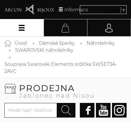
Informace
Select Language
▼
Úvod
Dámské šperky
Náhrdelníky
SWAROVSKI náhrdelníky
Souprava Swarovski Elements srdíčka SWSET3A-
2AVC
PRODEJNA
Jablonec nad Nisou