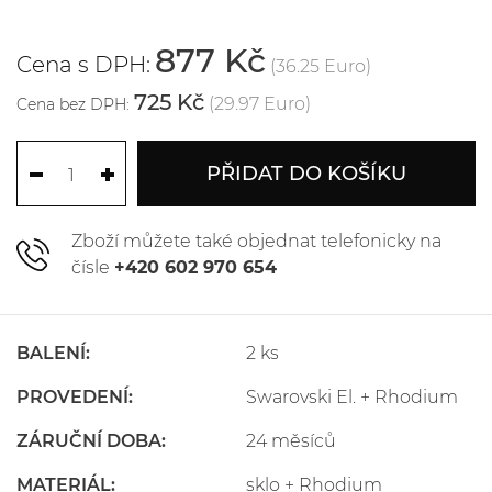
877 Kč
Cena s DPH:
(36.25 Euro)
725 Kč
(29.97 Euro)
Cena bez DPH:
PŘIDAT DO KOŠÍKU
Zboží můžete také objednat telefonicky na
čísle
+420 602 970 654
BALENÍ:
2 ks
PROVEDENÍ:
Swarovski El. + Rhodium
ZÁRUČNÍ DOBA:
24 měsíců
MATERIÁL:
sklo + Rhodium