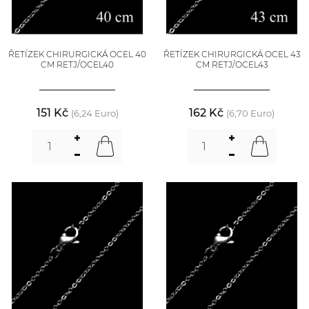
ŘETÍZEK CHIRURGICKÁ OCEL 40
ŘETÍZEK CHIRURGICKÁ OCEL 43
CM RETJ/OCEL40
CM RETJ/OCEL43
151 Kč
162 Kč
(6,24 Euro)
(6,70 Euro)