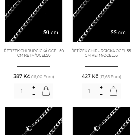
ŘETÍZEK CHIRURGICKÁ OCEL 50
ŘETÍZEK CHIRURGICKÁ OCEL 55
CM RETM/OCEL50
CM RETM/OCEL55
387 Kč
427 Kč
(16,00 Euro)
(17,65 Euro)