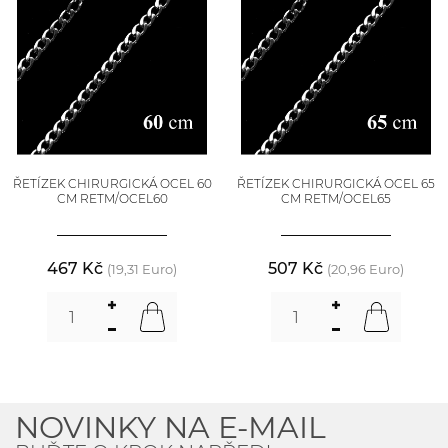
ŘETÍZEK CHIRURGICKÁ OCEL 60
ŘETÍZEK CHIRURGICKÁ OCEL 65
CM RETM/OCEL60
CM RETM/OCEL65
467 Kč
507 Kč
(19,31 Euro)
(20,96 Euro)
NOVINKY NA E-MAIL