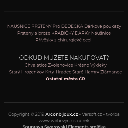
NÁUŠNICE
PRSTENY
Pro DĚDEČKA
Dárkové poukazy
Prsteny a brože
KRABIČKY
DÁRKY
Náušnice
Přívěsky z chirurgické oceli
ODKUD MŮŽETE NAKUPOVAT?
Chvalatice
Zvolenovice
Krásno
Výkleky
Starý Hrozenkov
Krty-Hradec
Staré Hamry
Zlámanec
Ostatní města ČR
Copyright © 2019
Arconbijoux.cz
- Versoft.cz - tvorba
www webových stránek
Souprava Swarovski Elements srdíčka