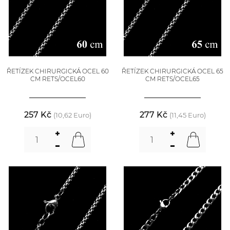
ŘETÍZEK CHIRURGICKÁ OCEL 60
ŘETÍZEK CHIRURGICKÁ OCEL 65
CM RETS/OCEL60
CM RETS/OCEL65
257 Kč
277 Kč
(10,62 Euro)
(11,45 Euro)