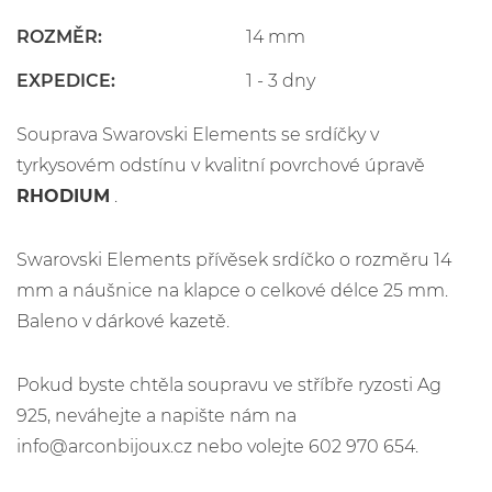
ROZMĚR:
14 mm
EXPEDICE:
1 - 3 dny
Souprava Swarovski Elements se srdíčky v
tyrkysovém odstínu v kvalitní povrchové úpravě
RHODIUM
.
Swarovski Elements přívěsek srdíčko o rozměru 14
mm a náušnice na klapce o celkové délce 25 mm.
Baleno v dárkové kazetě.
Pokud byste chtěla soupravu ve stříbře ryzosti Ag
925, neváhejte a napište nám na
info@arconbijoux.cz nebo volejte 602 970 654.