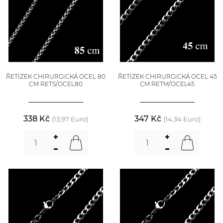
ŘETÍZEK CHIRURGICKÁ OCEL 80
ŘETÍZEK CHIRURGICKÁ OCEL 45
CM RETS/OCEL80
CM RETM/OCEL45
338 Kč
347 Kč
(13,97 Euro)
(14,34 Euro)