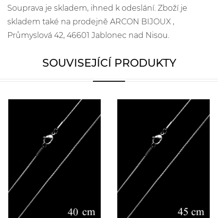
Souprava je skladem, ihned k odeslání. Zboží je
skladem také na prodejně ARCON BIJOUX ,
Průmyslová 42, 46601 Jablonec nad Nisou.
SOUVISEJÍCÍ PRODUKTY