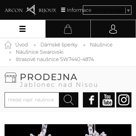
Informace
Select Language
▼
Úvod
Dámské šperky
Náušnice
Náušnice Swarovski
štrasové naušnice SW7440-4874
PRODEJNA
Jablonec nad Nisou