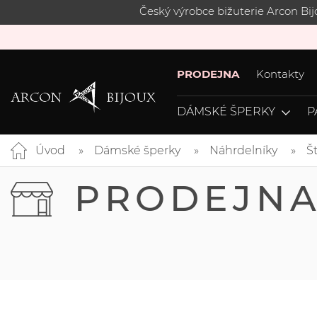
Český výrobce bižuterie Arcon Bi
PRODEJNA
Kontakty
DÁMSKÉ ŠPERKY
P
Úvod
Dámské šperky
Náhrdelníky
Š
PRODEJN