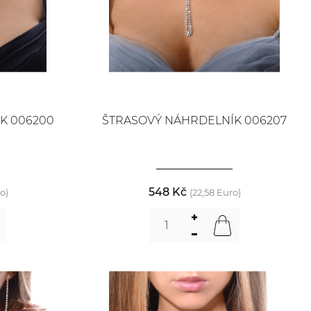
K 006200
ŠTRASOVÝ NÁHRDELNÍK 006207
548 Kč
o)
(22,58 Euro)