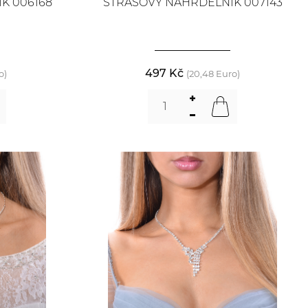
K 006168
ŠTRASOVÝ NÁHRDELNÍK 007143
497 Kč
o)
(20,48 Euro)