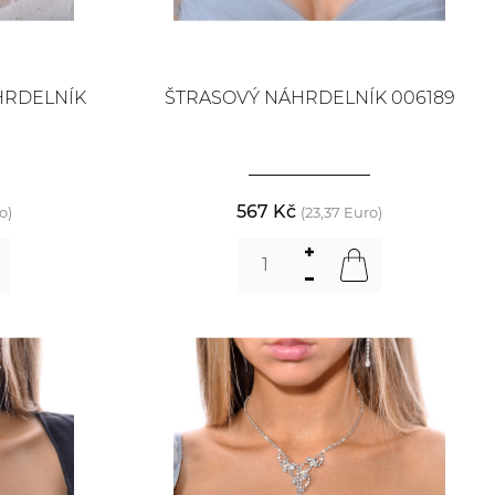
HRDELNÍK
ŠTRASOVÝ NÁHRDELNÍK 006189
567 Kč
o)
(23,37 Euro)