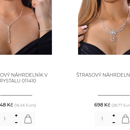
OVÝ NÁHRDELNÍK V
ŠTRASOVÝ NÁHRDELNÍ
RYSTALU 011410
48 Kč
698 Kč
(18,46 Euro)
(28,77 Eur