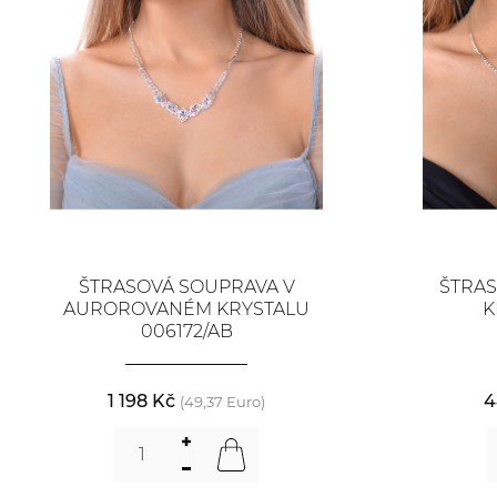
ŠTRASOVÁ SOUPRAVA V
ŠTRAS
AUROROVANÉM KRYSTALU
K
006172/AB
1 198 Kč
4
(49,37 Euro)