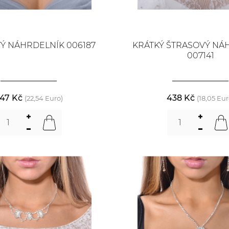
Ý NÁHRDELNÍK 006187
KRÁTKÝ ŠTRASOVÝ NÁ
007141
47 Kč
438 Kč
(22,54 Euro)
(18,05 Eur