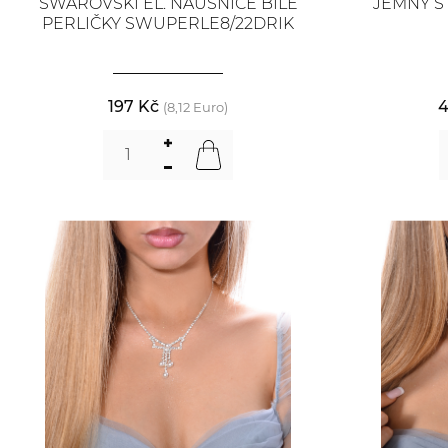
SWAROVSKI EL. NÁUŠNICE BÍLÉ
JEMNÝ Š
PERLIČKY SWUPERLE8/22DRIK
197 Kč
4
(8,12 Euro)