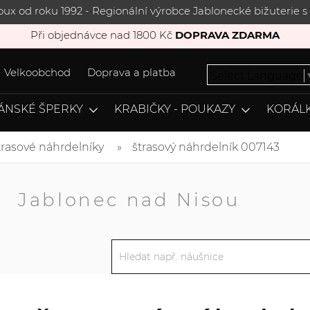
joux od roku 1992 - Regionální výrobce Jablonecké bižuterie
Při objednávce nad 1800 Kč
DOPRAVA ZDARMA
Velkoobchod
Doprava a platba
Select Language
ÁNSKÉ ŠPERKY
KRABIČKY - POUKAZY
KORÁLK
trasové náhrdelníky
štrasový náhrdelník 007143
A
Jablonec nad Nisou