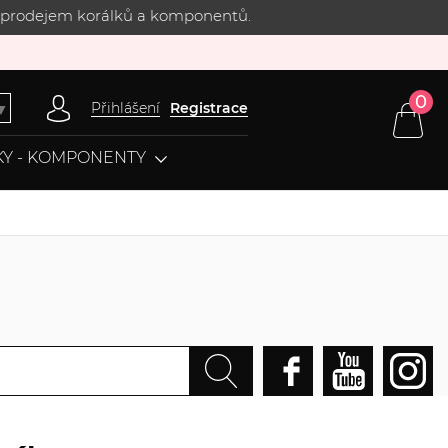
 s prodejem korálků a komponentů.
0
Přihlášení
Registrace
▼
Y - KOMPONENTY