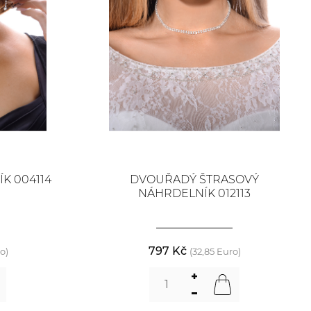
K 004114
DVOUŘADÝ ŠTRASOVÝ
NÁHRDELNÍK 012113
797 Kč
o)
(32,85 Euro)