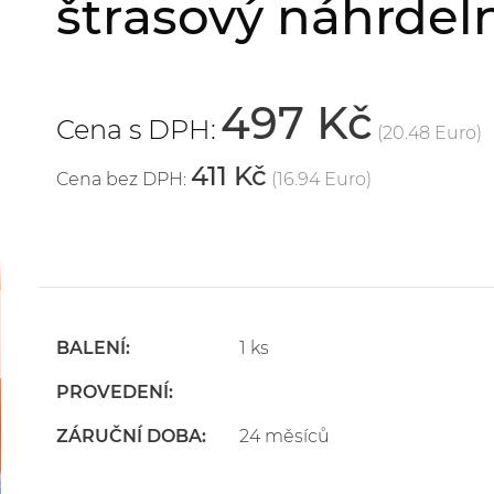
štrasový náhrdel
497 Kč
Cena s DPH:
(20.48 Euro)
411 Kč
Cena bez DPH:
(16.94 Euro)
BALENÍ:
1 ks
PROVEDENÍ:
ZÁRUČNÍ DOBA:
24 měsíců