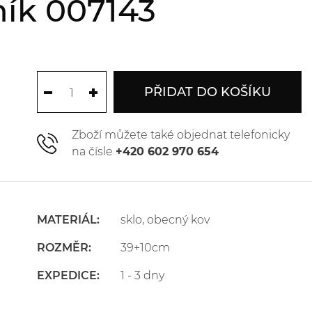
ník 007143
PŘIDAT DO KOŠÍKU
Zboží můžete také objednat telefonicky
na čísle
+420 602 970 654
MATERIÁL:
sklo, obecný kov
ROZMĚR:
39+10cm
EXPEDICE:
1 - 3 dny