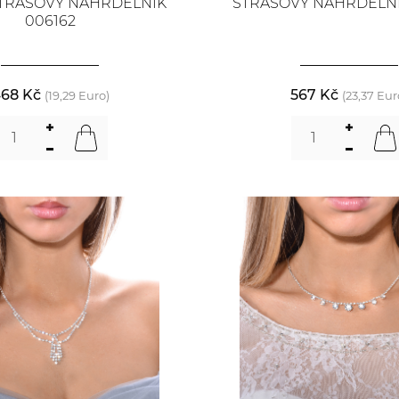
TRASOVÝ NÁHRDELNÍK
ŠTRASOVÝ NÁHRDELNÍ
006162
68 Kč
567 Kč
(19,29 Euro)
(23,37 Eur