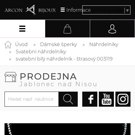
Informace
Select Language
▼
Úvod
Dámské šperky
Náhrdelníky
Svatební náhrdelníky
svatební bílý náhrdelník - štrasový 003119
PRODEJNA
Jablonec nad Nisou