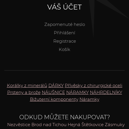
VÁŠ ÚČET
Zapomenuté heslo
Přihlášení
Registrace
Košík
Korálky z minerálů
DÁRKY
Přívěsky z chirurgické oceli
Prsteny a brože
NÁUŠNICE
NÁRAMKY
NÁHRDELNÍKY
Bižuterní komponenty
Náramky
ODKUD MŮŽETE NAKUPOVAT?
Nezvěstice
Brod nad Tichou
Hejná
Štětkovice
Zásmuky