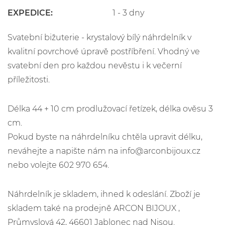
EXPEDICE:
1 - 3 dny
Svatební bižuterie - krystalový bílý náhrdelník v
kvalitní povrchové úpravě postříbření. Vhodný ve
svatební den pro každou nevěstu i k večerní
příležitosti.
Délka 44 + 10 cm prodlužovací řetízek, délka ověsu 3
cm.
Pokud byste na náhrdelníku chtěla upravit délku,
neváhejte a napište nám na info@arconbijoux.cz
nebo volejte 602 970 654.
Náhrdelník je skladem, ihned k odeslání. Zboží je
skladem také na prodejně ARCON BIJOUX ,
Průmyslová 42, 46601 Jablonec nad Nisou.