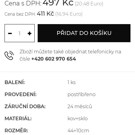
497 Kč
Cena s DPH:
(20.48 Euro)
411 Kč
(16.94 Euro)
Cena bez DPH:
PŘIDAT DO KOŠÍKU
Zboží můžete také objednat telefonicky na
čísle
+420 602 970 654
BALENÍ:
1 ks
PROVEDENÍ:
postříbřeno
ZÁRUČNÍ DOBA:
24 měsíců
MATERIÁL:
kov+sklo
ROZMĚR:
44+10cm