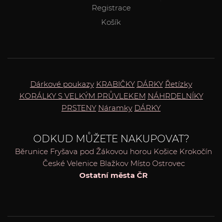
Registrace
Košík
Dárkové poukazy
KRABIČKY
DÁRKY
Řetízky
KORÁLKY S VELKÝM PRŮVLEKEM
NÁHRDELNÍKY
PRSTENY
Náramky
DÁRKY
ODKUD MŮŽETE NAKUPOVAT?
Běrunice
Fryšava pod Žákovou horou
Košice
Krokočín
České Velenice
Blažkov
Místo
Ostrovec
Ostatní města ČR