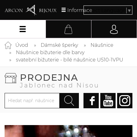
Informace
Select Language
▼
Úvod
Dámské šperky
Náušnice
Náušnice bižuterie dle barvy
svatební bižuterie - bílé náušnice U510-1VPU
PRODEJNA
Jablonec nad Nisou