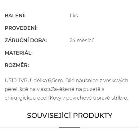
BALENÍ:
1 ks
PROVEDENÍ:
ZÁRUČNÍ DOBA:
24 měsíců
MATERIÁL:
ROZMĚR:
U510-1VPU, délka 6,5cm. Bílé náušnice z voskových
perel, šité na vlasci.Zavěšené na puzetě s
chirurgickou ocelí.Kovy v povrchové úpravě stříbro.
SOUVISEJÍCÍ PRODUKTY