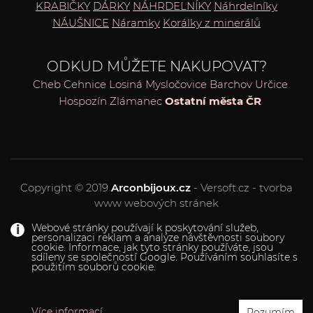
KRABIČKY
DÁRKY
NÁHRDELNÍKY
Náhrdelníky
NÁUŠNICE
Náramky
Korálky z minerálů
ODKUD MŮŽETE NAKUPOVAT?
Cheb
Cehnice
Losiná
Mysločovice
Barchov
Určice
Hospozín
Zlámanec
Ostatní města ČR
Copyright © 2019
Arconbijoux.cz
- Versoft.cz - tvorba
www webových stránek
Webové stránky používají k poskytování služeb,
personalizaci reklam a analýze návštěvnosti soubory
cookie. Informace, jak tyto stránky používáte, jsou
sdíleny se společností Google. Používáním souhlasíte s
použitím souborů cookie.
Více informací
Rozumím