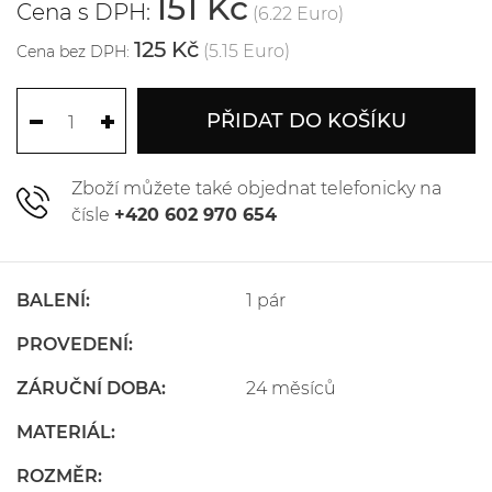
151 Kč
Cena s DPH:
(6.22 Euro)
125 Kč
(5.15 Euro)
Cena bez DPH:
PŘIDAT DO KOŠÍKU
Zboží můžete také objednat telefonicky na
čísle
+420 602 970 654
BALENÍ:
1 pár
PROVEDENÍ:
ZÁRUČNÍ DOBA:
24 měsíců
MATERIÁL:
ROZMĚR: