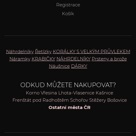
Registrace
Košík
Náhrdelníky
Řetízky
KORÁLKY S VELKÝM PRŮVLEKEM
Náramky
KRABIČKY
NÁHRDELNÍKY
Prsteny a brože
Náušnice
DÁRKY
ODKUD MŮŽETE NAKUPOVAT?
Korno
Vřesina
Lhota-Vlasenice
Kašnice
Frenštát pod Radhoštěm
Schořov
Stěžery
Bošovice
Ostatní města ČR