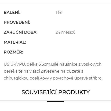
BALENÍ:
1 ks
PROVEDENÍ:
ZÁRUČNÍ DOBA:
24 měsíců
MATERIÁL:
ROZMĚR:
U510-1VPU, délka 6,5cm.Bílé náušnice z voskových
perel, šité na vlasci.Zavěšené na puzetě s
chirurgickou ocelí.Kovy v povrchové úpravě stříbro.
SOUVISEJÍCÍ PRODUKTY