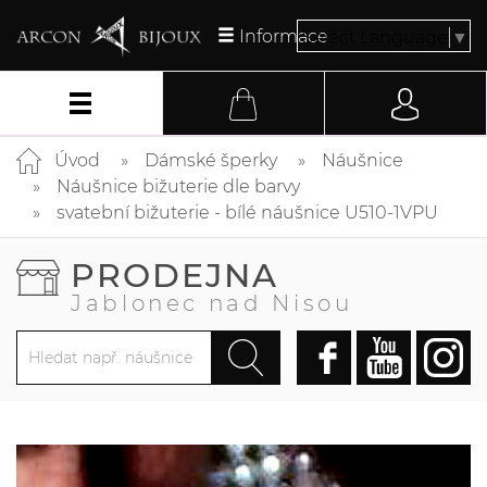
Informace
Select Language
▼
Úvod
Dámské šperky
Náušnice
Náušnice bižuterie dle barvy
svatební bižuterie - bílé náušnice U510-1VPU
PRODEJNA
Jablonec nad Nisou