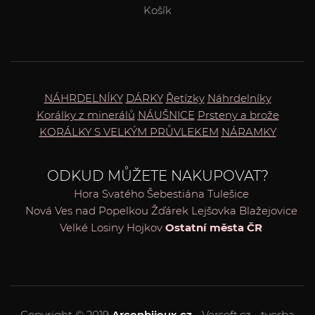
Košík
NÁHRDELNÍKY
DÁRKY
Řetízky
Náhrdelníky
Korálky z minerálů
NÁUŠNICE
Prsteny a brože
KORÁLKY S VELKÝM PRŮVLEKEM
NÁRAMKY
ODKUD MŮŽETE NAKUPOVAT?
Hora Svatého Šebestiána
Tulešice
Nová Ves nad Popelkou
Žďárek
Lejšovka
Blažejovice
Velké Losiny
Hojkov
Ostatní města ČR
Copyright © 2019
Arconbijoux.cz
- Versoft.cz - tvorba