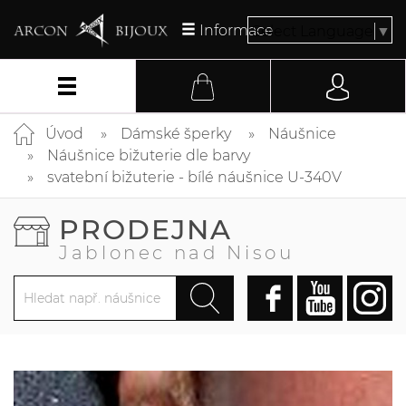
Informace
Select Language
▼
Úvod
Dámské šperky
Náušnice
Náušnice bižuterie dle barvy
svatební bižuterie - bílé náušnice U-340V
PRODEJNA
Jablonec nad Nisou