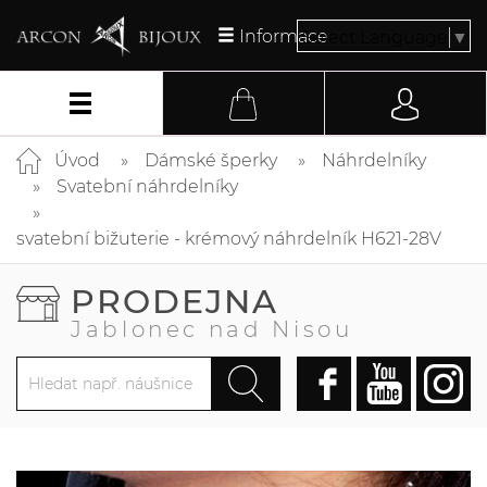
Informace
Select Language
▼
Úvod
Dámské šperky
Náhrdelníky
Svatební náhrdelníky
svatební bižuterie - krémový náhrdelník H621-28V
PRODEJNA
Jablonec nad Nisou