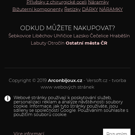
Přívěsky z chirurgické oceli
Náramky
Bižuterní komponenty
Řetízky
DÁRKY
NÁRAMKY
ODKUD MŮŽETE NAKUPOVAT?
Šebkovice
Liběchov
Uhřičice
Lazsko
Čečelice
Hraběšín
Labuty
Otročín
Ostatní města ČR
Copyright © 2019
Arconbijoux.cz
- Versoft.cz - tvorba
www webových stránek
Webové stránky používají k poskytování služeb,
personalizaci reklam a analýze návštěvnosti soubory
cookie. Informace, jak tyto stránky používáte, jsou
sdíleny se společností Google. Používáním souhlasíte s
použitím souborů cookie.
Více informací
Rozumím