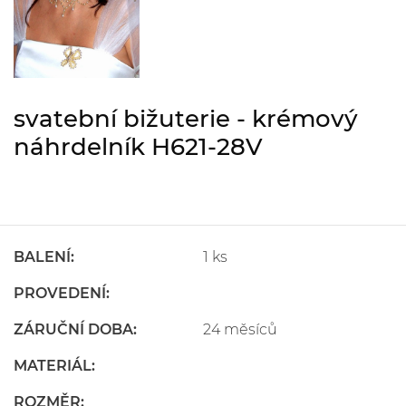
svatební bižuterie - krémový
náhrdelník H621-28V
BALENÍ:
1 ks
PROVEDENÍ:
ZÁRUČNÍ DOBA:
24 měsíců
MATERIÁL:
ROZMĚR: