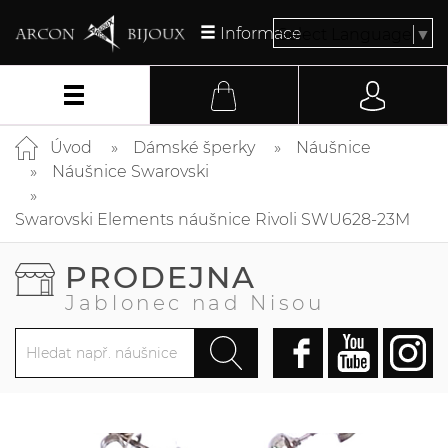
Informace
Select Language
▼
Úvod
Dámské šperky
Náušnice
Náušnice Swarovski
Swarovski Elements náušnice Rivoli SWU628-23M
PRODEJNA
Jablonec nad Nisou