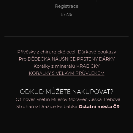
Registrace
Košík
Přívěsky z chirurgické oceli
Dárkové poukazy
Pro DĚDEČKA
NÁUŠNICE
PRSTENY
DÁRKY
Korálky z minerálů
KRABIČKY
KORÁLKY S VELKÝM PRŮVLEKEM
ODKUD MŮŽETE NAKUPOVAT?
Otinoves
Vsetín
Milešov
Moraveč
Česká Třebová
Struhařov
Dražice
Felbabka
Ostatní města ČR