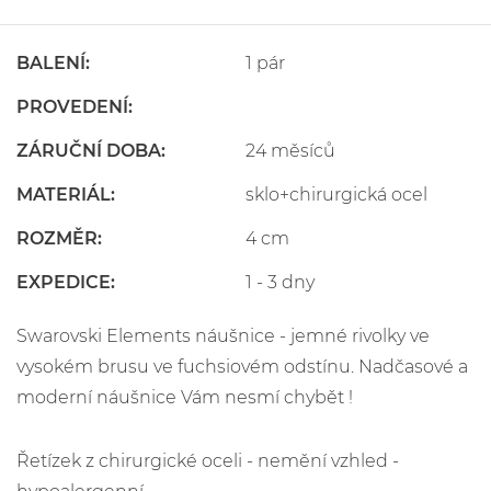
BALENÍ:
1 pár
PROVEDENÍ:
ZÁRUČNÍ DOBA:
24 měsíců
MATERIÁL:
sklo+chirurgická ocel
ROZMĚR:
4 cm
EXPEDICE:
1 - 3 dny
Swarovski Elements náušnice - jemné rivolky ve
vysokém brusu ve fuchsiovém odstínu. Nadčasové a
moderní náušnice Vám nesmí chybět !
Řetízek z chirurgické oceli - nemění vzhled -