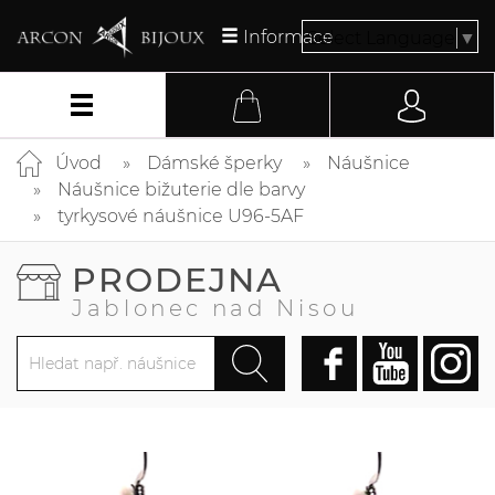
Informace
Select Language
▼
Úvod
Dámské šperky
Náušnice
Náušnice bižuterie dle barvy
tyrkysové náušnice U96-5AF
PRODEJNA
Jablonec nad Nisou