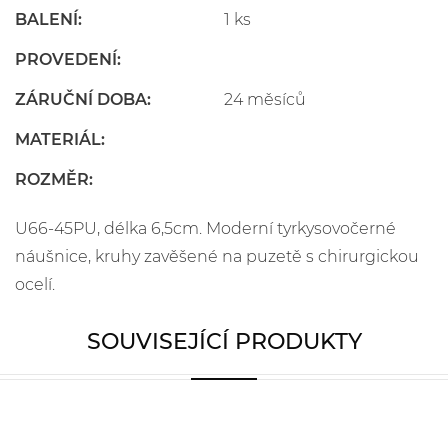
BALENÍ:
1 ks
PROVEDENÍ:
ZÁRUČNÍ DOBA:
24 měsíců
MATERIÁL:
ROZMĚR:
U66-45PU, délka 6,5cm. Moderní tyrkysovočerné
náušnice, kruhy zavěšené na puzetě s chirurgickou
ocelí.
SOUVISEJÍCÍ PRODUKTY