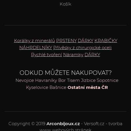
Košík
Korálky z minerálů
PRSTENY
DÁRKY
KRABIČKY
NÁHRDELNÍKY
Přívěsky z chirurgické oceli
Rychlé tvoření
Náramky
DÁRKY
ODKUD MŮŽETE NAKUPOVAT?
Nevojice
Havraníky
Bor
Tisem
Jizbice
Sopotnice
Kyselovice
Bašnice
Ostatní města ČR
Copyright © 2019
Arconbijoux.cz
- Versoft.cz - tvorba
www webových stránek