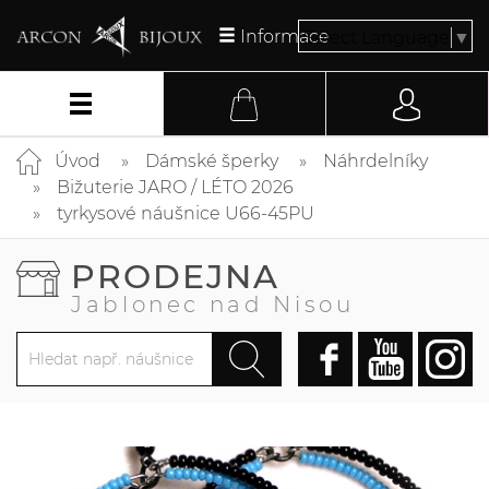
Informace
Select Language
▼
Úvod
Dámské šperky
Náhrdelníky
Bižuterie JARO / LÉTO 2026
tyrkysové náušnice U66-45PU
PRODEJNA
Jablonec nad Nisou