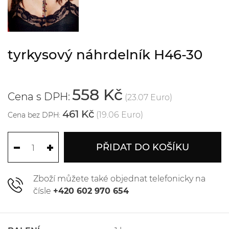
tyrkysový náhrdelník H46-30
558 Kč
Cena s DPH:
(23.07 Euro)
461 Kč
(19.06 Euro)
Cena bez DPH:
PŘIDAT DO KOŠÍKU
Zboží můžete také objednat telefonicky na
čísle
+420 602 970 654