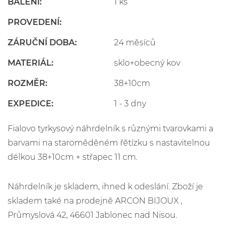
BALENÍ:
1 ks
PROVEDENÍ:
ZÁRUČNÍ DOBA:
24 měsíců
MATERIÁL:
sklo+obecný kov
ROZMĚR:
38+10cm
EXPEDICE:
1 - 3 dny
Fialovo tyrkysový náhrdelník s různými tvarovkami a
barvami na staroměděném řětízku s nastavitelnou
délkou 38+10cm + střapec 11 cm.
Náhrdelník je skladem, ihned k odeslání. Zboží je
skladem také na prodejně ARCON BIJOUX ,
Průmyslová 42, 46601 Jablonec nad Nisou.