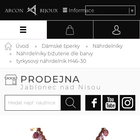
Informace
Select Language
▼
Úvod
Dámské šperky
Náhrdelníky
Náhrdelníky bižuterie dle barvy
tyrkysový náhrdelník H46-30
PRODEJNA
Jablonec nad Nisou