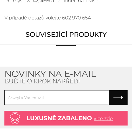
Průmyslová 42, 46601 Jablonec nad Nisou.
V případě dotazů volejte 602 970 654
SOUVISEJÍCÍ PRODUKTY
NOVINKY NA E-MAIL
BUĎTE O KROK NAPŘED!
LUXUSNĚ ZABALENO
více zde