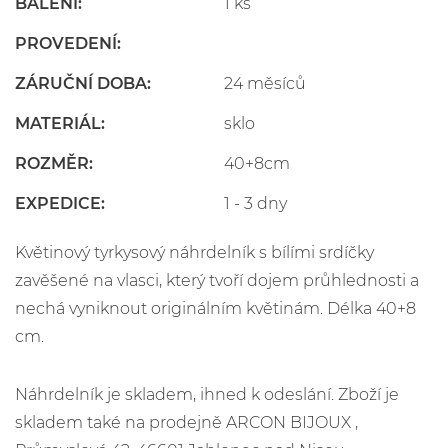
BALENÍ:
1 ks
PROVEDENÍ:
ZÁRUČNÍ DOBA:
24 měsíců
MATERIÁL:
sklo
ROZMĚR:
40+8cm
EXPEDICE:
1 - 3 dny
Květinový tyrkysový náhrdelník s bílími srdíčky
zavěšené na vlasci, který tvoří dojem průhlednosti a
nechá vyniknout originálním květinám. Délka 40+8
cm.
Náhrdelník je skladem, ihned k odeslání. Zboží je
skladem také na prodejně ARCON BIJOUX ,