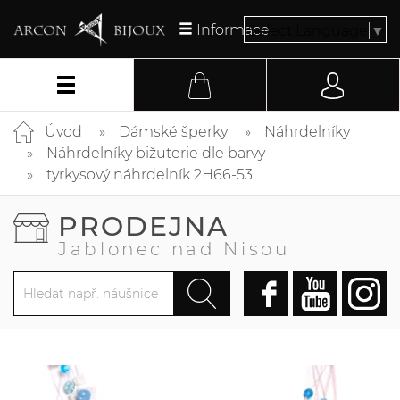
Informace
Select Language
▼
Úvod
Dámské šperky
Náhrdelníky
Náhrdelníky bižuterie dle barvy
tyrkysový náhrdelník 2H66-53
PRODEJNA
Jablonec nad Nisou