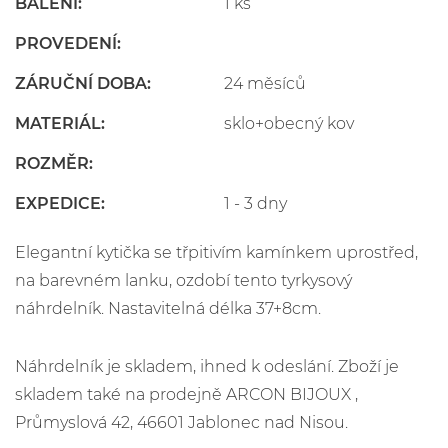
BALENÍ:
1 ks
PROVEDENÍ:
ZÁRUČNÍ DOBA:
24 měsíců
MATERIÁL:
sklo+obecný kov
ROZMĚR:
EXPEDICE:
1 - 3 dny
Elegantní kytička se třpitivím kamínkem uprostřed,
na barevném lanku, ozdobí tento tyrkysový
náhrdelník. Nastavitelná délka 37+8cm.
Náhrdelník je skladem, ihned k odeslání. Zboží je
skladem také na prodejně ARCON BIJOUX ,
Průmyslová 42, 46601 Jablonec nad Nisou.