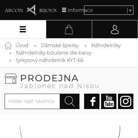
Informace
Select Language
▼
Úvod
Dámské šperky
Náhrdelníky
Náhrdelníky bižuterie dle barvy
tyrkysový náhrdelník KYT-66
PRODEJNA
Jablonec nad Nisou