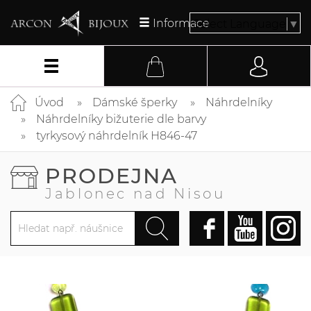
Informace
Select Language
▼
Úvod
Dámské šperky
Náhrdelníky
Náhrdelníky bižuterie dle barvy
tyrkysový náhrdelník H846-47
PRODEJNA
Jablonec nad Nisou