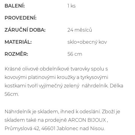
BALENÍ:
1 ks
PROVEDENÍ:
ZÁRUČNÍ DOBA:
24 měsíců
MATERIÁL:
sklo+obecný kov
ROZMĚR:
56 cm
Krásné olivové obdelníkové tvarovky spolu s
kovovými platinovými kroužky a tyrkysovými
kostkami tvoří vyjímečný zelený náhrdelník. Délka
56cm.
Náhrdelník je skladem, ihned k odeslání. Zboží je
skladem také na prodejně ARCON BIJOUX ,
Průmyslová 42, 46601 Jablonec nad Nisou.