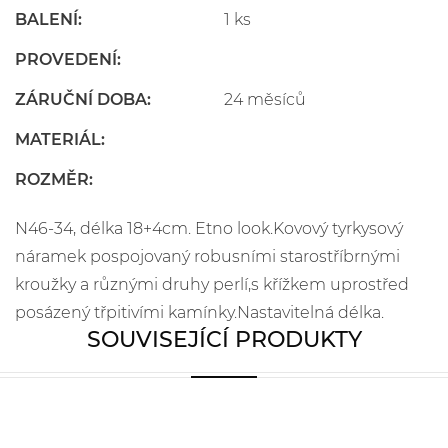
BALENÍ:
1 ks
PROVEDENÍ:
ZÁRUČNÍ DOBA:
24 měsíců
MATERIÁL:
ROZMĚR:
N46-34, délka 18+4cm. Etno look.Kovový tyrkysový
náramek pospojovaný robusními starostříbrnými
kroužky a různými druhy perlí,s křížkem uprostřed
posázený třpitivími kamínky.Nastavitelná délka.
SOUVISEJÍCÍ PRODUKTY