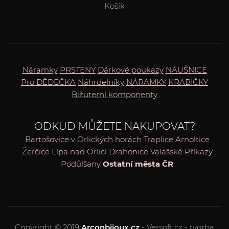
Košík
Náramky
PRSTENY
Dárkové poukazy
NÁUŠNICE
Pro DĚDEČKA
Náhrdelníky
NÁRAMKY
KRABIČKY
Bižuterní komponenty
ODKUD MŮŽETE NAKUPOVAT?
Bartošovice v Orlických horách
Traplice
Arnoltice
Žerčice
Lípa nad Orlicí
Drahonice
Valašské Příkazy
Podůlšany
Ostatní města ČR
Copyright © 2019
Arconbijoux.cz
- Versoft.cz - tvorba