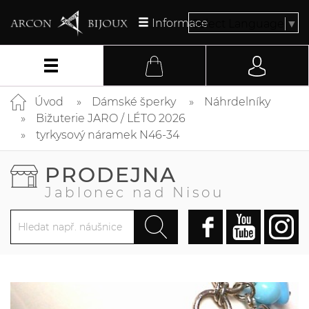
Informace
Select Language
▼
Úvod
Dámské šperky
Náhrdelníky
Bižuterie JARO / LÉTO 2026
tyrkysový náramek N46-34
PRODEJNA
Jablonec nad Nisou