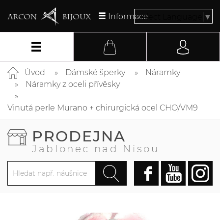
Informace
Select Language
▼
Úvod
Dámské šperky
Náramky
Náramky z oceli přívěsky
Vinutá perle Murano + chirurgická ocel CHO/VM9
PRODEJNA
Jablonec nad Nisou