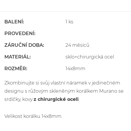
BALENÍ:
1 ks
PROVEDENÍ:
ZÁRUČNÍ DOBA:
24 měsíců
MATERIÁL:
sklo+chirurgická ocel
ROZMĚR:
14x8mm
Zkombinujte si svůj vlastní náramek v jedinečném
designu s růžovým skleněným korálkem Murano se
srdíčky, kovy
z chirurgické oceli
.
Velikost korálku 14x8mm.