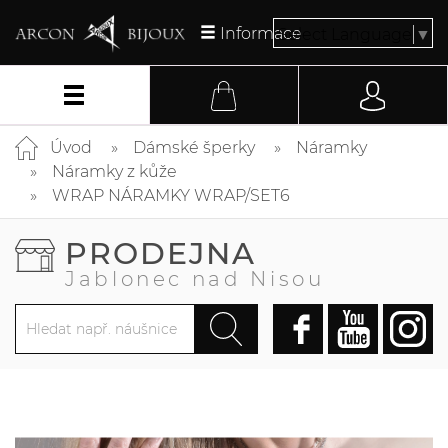
Informace
Select Language
▼
Úvod
Dámské šperky
Náramky
Náramky z kůže
WRAP NÁRAMKY WRAP/SET6
PRODEJNA
Jablonec nad Nisou