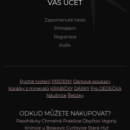
VÁŠ ÚČET
Zapomenuté heslo
Přihlášení
Registrace
Košík
Rychlé tvoření
PRSTENY
Dárkové poukazy
Korálky z minerálů
KRABIČKY
DÁRKY
Pro DĚDEČKA
Náušnice
Řetízky
ODKUD MŮŽETE NAKUPOVAT?
Pasohlávky
Chmelná
Prakšice
Obyčtov
Vejprty
Knínice u Boskovic
Cvrčovice
Stará Huť