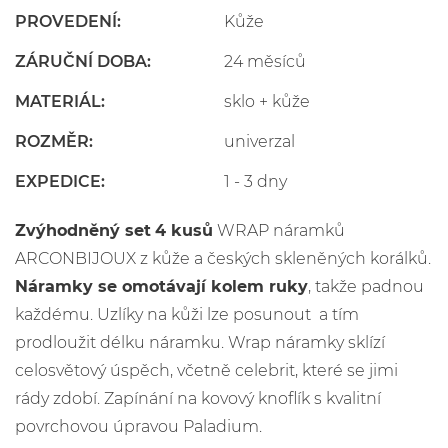
PROVEDENÍ:
Kůže
ZÁRUČNÍ DOBA:
24 měsíců
MATERIÁL:
sklo + kůže
ROZMĚR:
univerzal
EXPEDICE:
1 - 3 dny
Zvýhodněný set
4 kusů
WRAP náramků
ARCONBIJOUX z kůže a českých skleněných korálků.
Náramky se omotávají kolem ruky
, takže padnou
každému. Uzlíky na kůži lze posunout a tím
prodloužit délku náramku. Wrap náramky sklízí
celosvětový úspěch, včetně celebrit, které se jimi
rády zdobí. Zapínání na kovový knoflík s kvalitní
povrchovou úpravou Paladium.