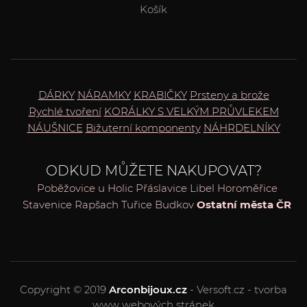
Košík
DÁRKY
NÁRAMKY
KRABIČKY
Prsteny a brože
Rychlé tvoření
KORÁLKY S VELKÝM PRŮVLEKEM
NÁUŠNICE
Bižuterní komponenty
NÁHRDELNÍKY
ODKUD MŮŽETE NAKUPOVAT?
Poběžovice u Holic
Přáslavice
Libel
Horoměřice
Stavenice
Rapšach
Tuřice
Budkov
Ostatní města ČR
Copyright © 2019
Arconbijoux.cz
- Versoft.cz - tvorba
www webových stránek