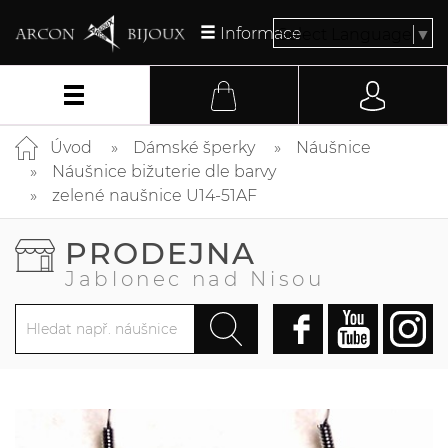
Informace
Select Language
▼
Úvod
Dámské šperky
Náušnice
Náušnice bižuterie dle barvy
zelené naušnice U14-51AF
PRODEJNA
Jablonec nad Nisou