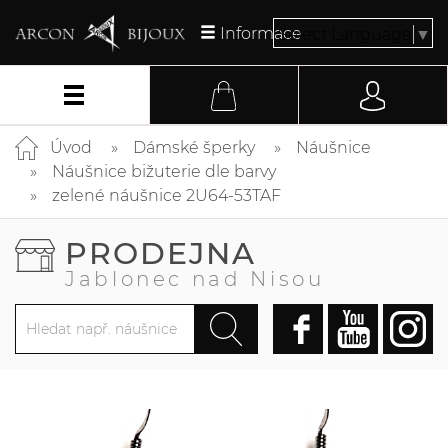
Informace
Select Language
▼
Úvod
Dámské šperky
Náušnice
Náušnice bižuterie dle barvy
zelené náušnice 2U64-53TAF
PRODEJNA
Jablonec nad Nisou