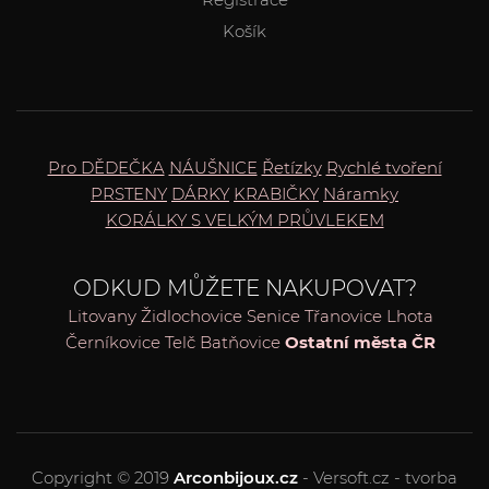
Košík
Pro DĚDEČKA
NÁUŠNICE
Řetízky
Rychlé tvoření
PRSTENY
DÁRKY
KRABIČKY
Náramky
KORÁLKY S VELKÝM PRŮVLEKEM
ODKUD MŮŽETE NAKUPOVAT?
Litovany
Židlochovice
Senice
Třanovice
Lhota
Černíkovice
Telč
Batňovice
Ostatní města ČR
Copyright © 2019
Arconbijoux.cz
- Versoft.cz - tvorba