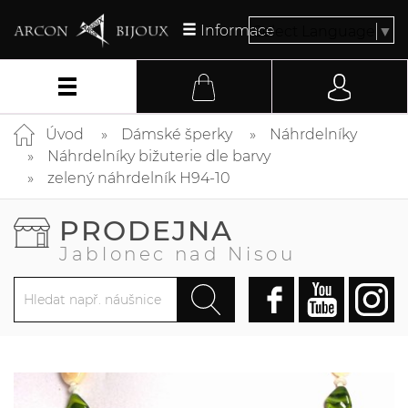
Informace
Select Language
▼
Úvod
Dámské šperky
Náhrdelníky
Náhrdelníky bižuterie dle barvy
zelený náhrdelník H94-10
PRODEJNA
Jablonec nad Nisou