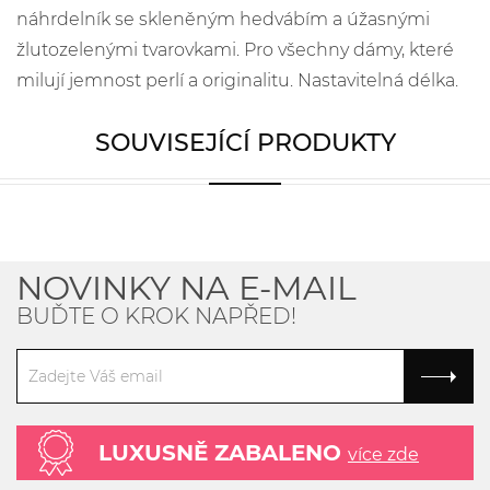
náhrdelník se skleněným hedvábím a úžasnými
žlutozelenými tvarovkami. Pro všechny dámy, které
milují jemnost perlí a originalitu. Nastavitelná délka.
SOUVISEJÍCÍ PRODUKTY
NOVINKY NA E-MAIL
BUĎTE O KROK NAPŘED!
LUXUSNĚ ZABALENO
více zde