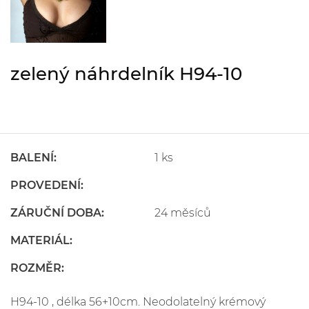
zelený náhrdelník H94-10
BALENÍ:
1 ks
PROVEDENÍ:
ZÁRUČNÍ DOBA:
24 měsíců
MATERIÁL:
ROZMĚR:
H94-10 , délka 56+10cm. Neodolatelný krémový