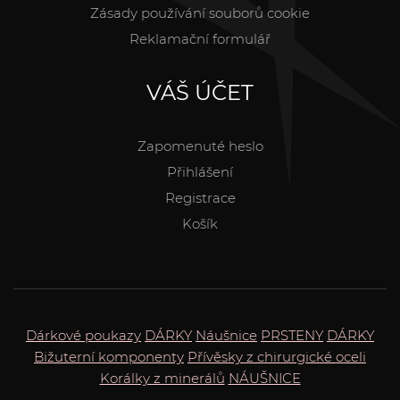
Zásady používání souborů cookie
Reklamační formulář
VÁŠ ÚČET
Zapomenuté heslo
Přihlášení
Registrace
Košík
Dárkové poukazy
DÁRKY
Náušnice
PRSTENY
DÁRKY
Bižuterní komponenty
Přívěsky z chirurgické oceli
Korálky z minerálů
NÁUŠNICE