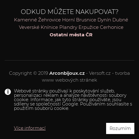
ODKUD MŮŽETE NAKUPOVAT?
Kamenné Žehrovice
Horní Brusnice
Dynín
Dubné
Veverské Knínice
Plandry
Erpužice
Cerhonice
Ostatní města ČR
Copyright © 2019
Arconbijoux.cz
- Versoft.cz - tvorba
www webových stránek
Webové stránky používají k poskytování služeb,
personalizaci reklam a analýze návštěvnosti soubory
cookie. Informace, jak tyto stránky používáte, jsou
sdíleny se společností Google. Používáním souhlasíte s
použitím souborů cookie.
Více informací
Rozumím