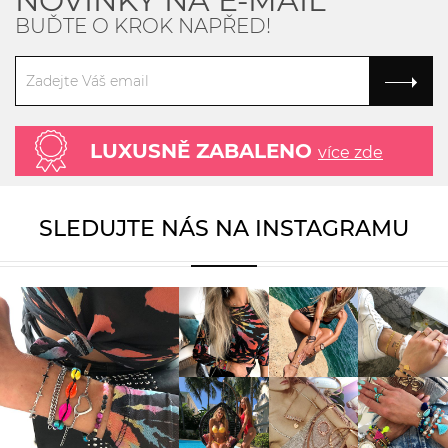
NOVINKY NA E-MAIL
BUĎTE O KROK NAPŘED!
LUXUSNĚ ZABALENO
více zde
SLEDUJTE NÁS NA INSTAGRAMU