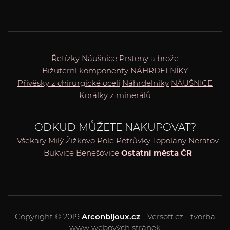
Řetízky
Náušnice
Prsteny a brože
Bižuterní komponenty
NÁHRDELNÍKY
Přívěsky z chirurgické oceli
Náhrdelníky
NÁUŠNICE
Korálky z minerálů
ODKUD MŮŽETE NAKUPOVAT?
Všekary
Milý
Žižkovo Pole
Petrůvky
Topolany
Neratov
Bukvice
Benešovice
Ostatní města ČR
Copyright © 2019
Arconbijoux.cz
- Versoft.cz - tvorba
www webových stránek