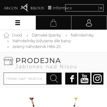
Informace
Select Language
▼
Úvod
Dámské šperky
Náhrdelníky
Náhrdelníky bižuterie dle barvy
zelený náhrdelník H84-25
PRODEJNA
Jablonec nad Nisou