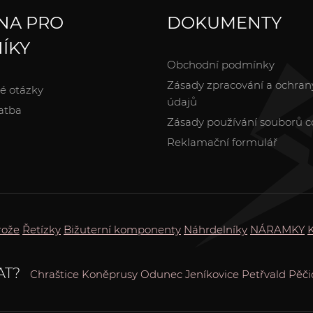
NA PRO
DOKUMENTY
ÍKY
Obchodní podmínky
Zásady zpracování a ochran
é otázky
údajů
atba
Zásady používání souborů c
Reklamační formulář
rože
Řetízky
Bižuterní komponenty
Náhrdelníky
NÁRAMKY
AT?
Chraštice
Koněprusy
Odunec
Jeníkovice
Petřvald
Pěči