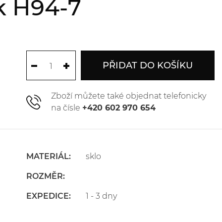
k H94-7
PŘIDAT DO KOŠÍKU
Zboží můžete také objednat telefonicky
na čísle
+420 602 970 654
MATERIÁL:
sklo
ROZMĚR:
EXPEDICE:
1 - 3 dny