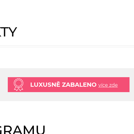
KTY
LUXUSNĚ ZABALENO
více zde
AGRAMU