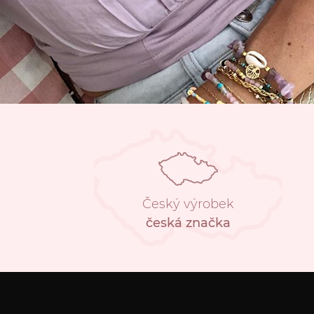
Český výrobek
česká značka