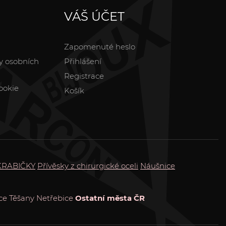
VÁŠ ÚČET
Zapomenuté heslo
y osobních
Přihlášení
Registrace
ookie
Košík
KRABIČKY
Přívěsky z chirurgické oceli
Náušnice
ce
Těšany
Netřebice
Ostatní města ČR