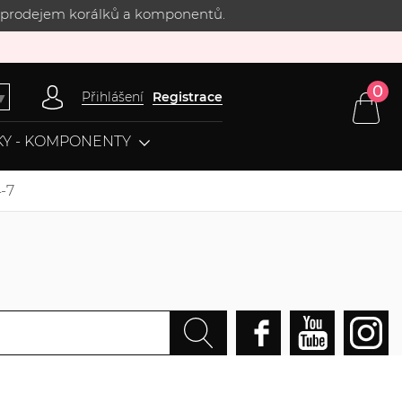
 s prodejem korálků a komponentů.
0
Přihlášení
Registrace
▼
Y - KOMPONENTY
-7