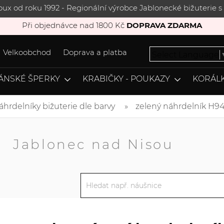
joux od roku 1992 - Regionální výrobce Jablonecké bižuterie
Při objednávce nad 1800 Kč
DOPRAVA ZDARMA
Velkoobchod
Doprava a platba
Select Language
ÁNSKÉ ŠPERKY
KRABIČKY - POUKAZY
KORÁLK
áhrdelníky bižuterie dle barvy
zelený náhrdelník H94
A
Jablonec nad Nisou