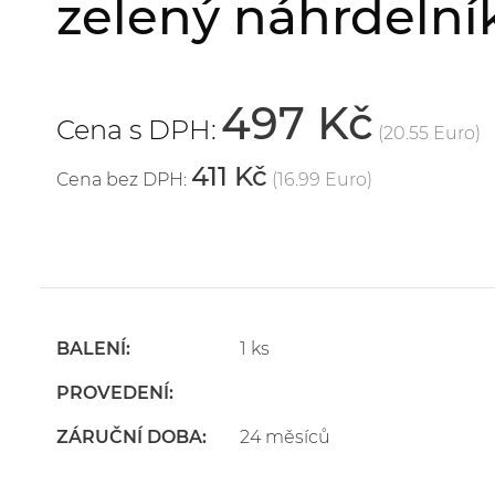
zelený náhrdelní
497 Kč
Cena s DPH:
(20.55 Euro)
411 Kč
Cena bez DPH:
(16.99 Euro)
BALENÍ:
1 ks
PROVEDENÍ:
ZÁRUČNÍ DOBA:
24 měsíců