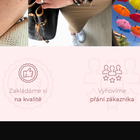
Zakládáme si
Vyhovíme
na kvalitě
přání zákazníka