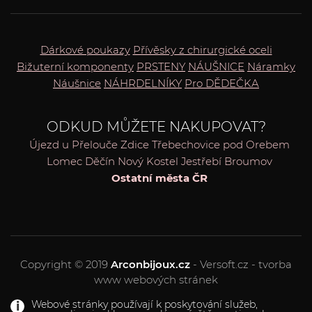
Dárkové poukazy
Přívěsky z chirurgické oceli
Bižuterní komponenty
PRSTENY
NÁUŠNICE
Náramky
Náušnice
NÁHRDELNÍKY
Pro DĚDEČKA
ODKUD MŮŽETE NAKUPOVAT?
Újezd u Přelouče
Zdice
Třebechovice pod Orebem
Lomec
Děčín
Nový Kostel
Jestřebí
Broumov
Ostatní města ČR
Copyright © 2019
Arconbijoux.cz
- Versoft.cz - tvorba
www webových stránek
Webové stránky používají k poskytování služeb,