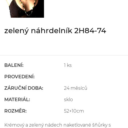
zelený náhrdelník 2H84-74
BALENÍ:
1 ks
PROVEDENÍ:
ZÁRUČNÍ DOBA:
24 měsíců
MATERIÁL:
sklo
ROZMĚR:
52+10cm
Krémový a zelený nádech naketlované šňůrky s