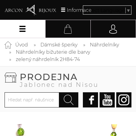
Informace
Select Language
▼
Úvod
Dámské šperky
Náhrdelníky
Náhrdelníky bižuterie dle barvy
zelený náhrdelník 2H84-74
PRODEJNA
Jablonec nad Nisou