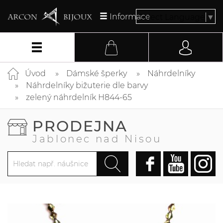
Informace
Select Language
▼
Úvod
Dámské šperky
Náhrdelníky
Náhrdelníky bižuterie dle barvy
zelený náhrdelník H844-65
PRODEJNA
Jablonec nad Nisou