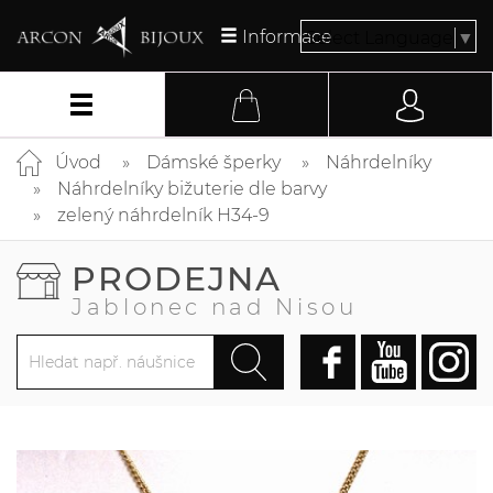
Informace
Select Language
▼
Úvod
Dámské šperky
Náhrdelníky
Náhrdelníky bižuterie dle barvy
zelený náhrdelník H34-9
PRODEJNA
Jablonec nad Nisou