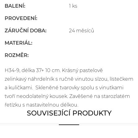
BALENÍ:
1 ks
PROVEDENÍ:
ZÁRUČNÍ DOBA:
24 měsíců
MATERIÁL:
ROZMĚR:
H34-9, délka 37+ 10 cm. Krásný pastelově
zelinkavý náhrdelník s ručně vinutou slzou, lístečkem
a kuličkami. Skleněné tvarovky spolu s vinutkami
tvoří neodolatelný kousek. Zavěšené na starozlatém
řetízku s nastavitelnou délkou.
SOUVISEJÍCÍ PRODUKTY