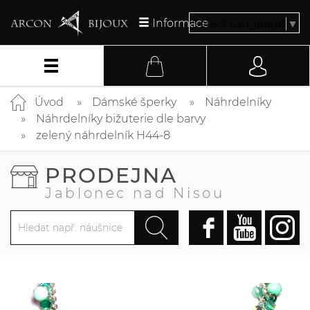
Informace
Select Language
▼
Úvod
Dámské šperky
Náhrdelníky
Náhrdelníky bižuterie dle barvy
zelený náhrdelník H44-8
PRODEJNA
Jablonec nad Nisou