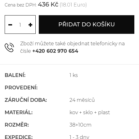
436 Kč
(18.01 Euro)
Cena bez DPH:
PŘIDAT DO KOŠÍKU
Zboží můžete také objednat telefonicky na
čísle
+420 602 970 654
BALENÍ:
1 ks
PROVEDENÍ:
ZÁRUČNÍ DOBA:
24 měsíců
MATERIÁL:
kov + sklo + plast
ROZMĚR:
38+10cm
EXPEDICE:
1 - 3 dny