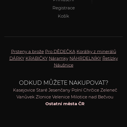
Registrace
Košík
Prsteny a brože
Pro DĚDEČKA
Korálky z minerálů
DÁRKY
KRABIČKY
Náramky
NÁHRDELNÍKY
Řetízky
Náušnice
ODKUD MŮŽETE NAKUPOVAT?
Kasejovice
Staré Jesenčany
Polní Chrčice
Zeleneč
Vanůvek
Zlonice
Velenice
Milotice nad Bečvou
Ostatní města ČR