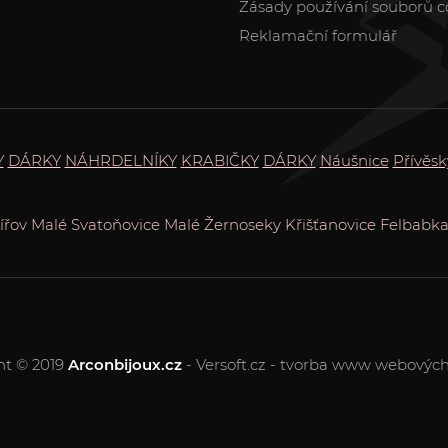
Zásady používání souborů c
Reklamační formulář
Y
DÁRKY
NÁHRDELNÍKY
KRABIČKY
DÁRKY
Náušnice
Přívěsk
ířov
Malé Svatoňovice
Malé Žernoseky
Křišťanovice
Felbabk
ht © 2019
Arconbijoux.cz
- Versoft.cz - tvorba www webových