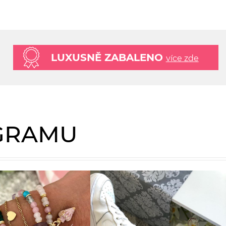
LUXUSNĚ ZABALENO
více zde
AGRAMU