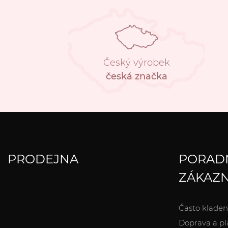
Český výrobek
česká značka
PRODEJNA
PORAD
ZÁKAZN
Často kladen
Doprava a pl