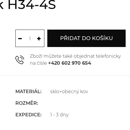
k H34-4S
PŘIDAT DO KOŠÍKU
Zboží můžete také objednat telefonicky
na čísle
+420 602 970 654
MATERIÁL:
sklo+obecný kov
ROZMĚR:
EXPEDICE:
1 - 3 dny