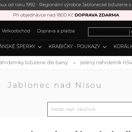
joux od roku 1992 - Regionální výrobce Jablonecké bižuterie
Při objednávce nad 1800 Kč
DOPRAVA ZDARMA
Velkoobchod
Doprava a platba
Select Language
ÁNSKÉ ŠPERKY
KRABIČKY - POUKAZY
KORÁLK
áhrdelníky bižuterie dle barvy
zelený náhrdelník H3
A
Jablonec nad Nisou