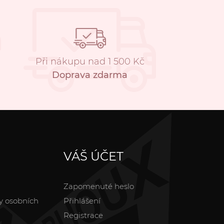
Při nákupu nad 1 500 Kč
Doprava zdarma
VÁŠ ÚČET
Zapomenuté heslo
y osobních
Přihlášení
Registrace