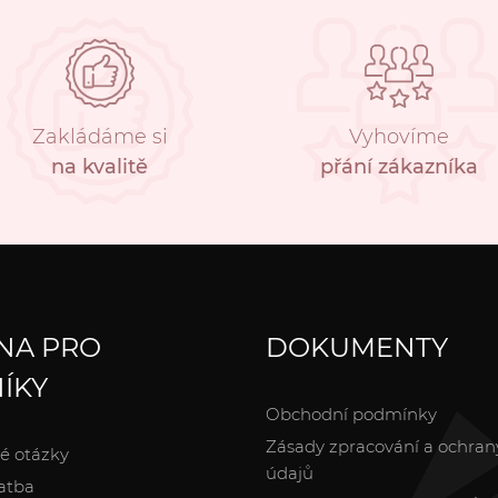
Zakládáme si
Vyhovíme
na kvalitě
přání zákazníka
NA PRO
DOKUMENTY
ÍKY
Obchodní podmínky
Zásady zpracování a ochran
é otázky
údajů
atba