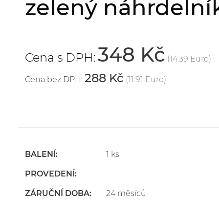
zelený náhrdelní
348 Kč
Cena s DPH:
(14.39 Euro)
288 Kč
Cena bez DPH:
(11.91 Euro)
BALENÍ:
1 ks
PROVEDENÍ:
ZÁRUČNÍ DOBA:
24 měsíců