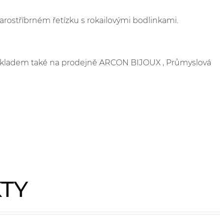
arostříbrném řetízku s rokailovými bodlinkami.
e skladem také na prodejně ARCON BIJOUX , Průmyslová
KTY