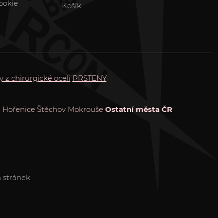
ookie
Košík
y z chirurgické oceli
PRSTENY
a
Hořenice
Štěchov
Mokrouše
Ostatní města ČR
 stránek