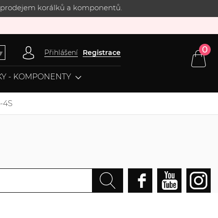
 s prodejem korálků a komponentů.
0
Přihlášení
Registrace
▼
Y - KOMPONENTY
4-4S