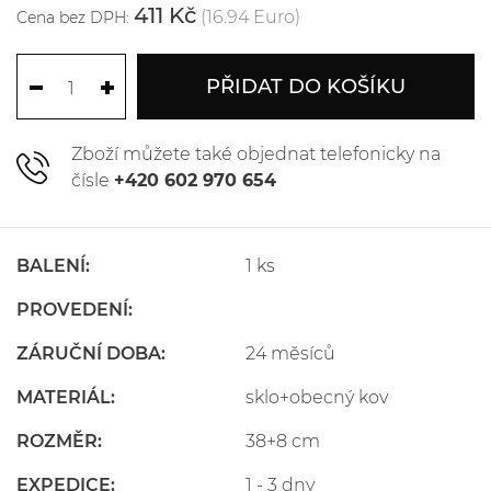
411 Kč
(16.94 Euro)
Cena bez DPH:
PŘIDAT DO KOŠÍKU
Zboží můžete také objednat telefonicky na
čísle
+420 602 970 654
BALENÍ:
1 ks
PROVEDENÍ:
ZÁRUČNÍ DOBA:
24 měsíců
MATERIÁL:
sklo+obecný kov
ROZMĚR:
38+8 cm
EXPEDICE:
1 - 3 dny