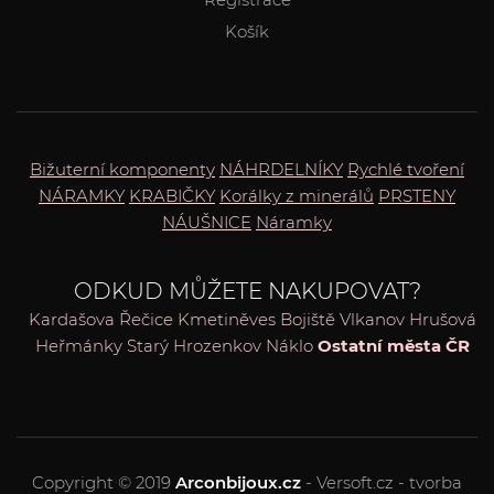
Košík
Bižuterní komponenty
NÁHRDELNÍKY
Rychlé tvoření
NÁRAMKY
KRABIČKY
Korálky z minerálů
PRSTENY
NÁUŠNICE
Náramky
ODKUD MŮŽETE NAKUPOVAT?
Kardašova Řečice
Kmetiněves
Bojiště
Vlkanov
Hrušová
Heřmánky
Starý Hrozenkov
Náklo
Ostatní města ČR
Copyright © 2019
Arconbijoux.cz
- Versoft.cz - tvorba