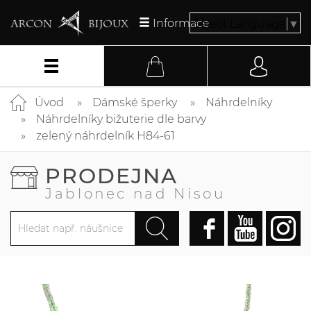
Informace
Select Language
▼
Úvod
Dámské šperky
Náhrdelníky
Náhrdelníky bižuterie dle barvy
zelený náhrdelník H84-61
PRODEJNA
Jablonec nad Nisou