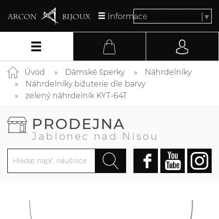
Informace
Select Language
▼
Úvod
Dámské šperky
Náhrdelníky
Náhrdelníky bižuterie dle barvy
zelený náhrdelník KYT-64T
PRODEJNA
Jablonec nad Nisou