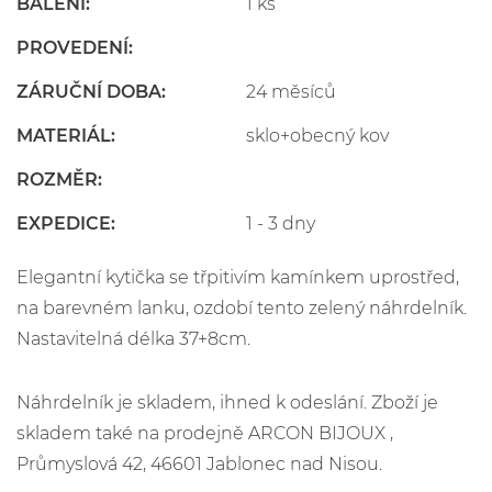
BALENÍ:
1 ks
PROVEDENÍ:
ZÁRUČNÍ DOBA:
24 měsíců
MATERIÁL:
sklo+obecný kov
ROZMĚR:
EXPEDICE:
1 - 3 dny
Elegantní kytička se třpitivím kamínkem uprostřed,
na barevném lanku, ozdobí tento zelený náhrdelník.
Nastavitelná délka 37+8cm.
Náhrdelník je skladem, ihned k odeslání. Zboží je
skladem také na prodejně ARCON BIJOUX ,
Průmyslová 42, 46601 Jablonec nad Nisou.