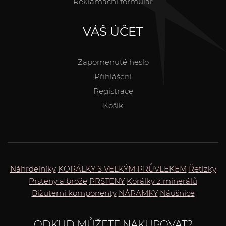
Reklamační formulář
VÁŠ ÚČET
Zapomenuté heslo
Přihlášení
Registrace
Košík
Náhrdelníky
KORÁLKY S VELKÝM PRŮVLEKEM
Řetízky
Prsteny a brože
PRSTENY
Korálky z minerálů
Bižuterní komponenty
NÁRAMKY
Náušnice
ODKUD MŮŽETE NAKUPOVAT?