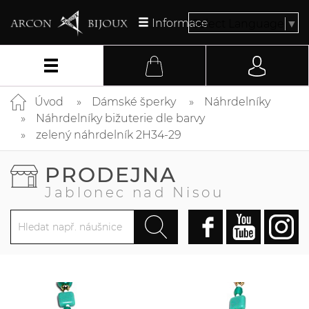
Informace
Select Language
▼
Úvod
Dámské šperky
Náhrdelníky
Náhrdelníky bižuterie dle barvy
zelený náhrdelník 2H34-29
PRODEJNA
Jablonec nad Nisou