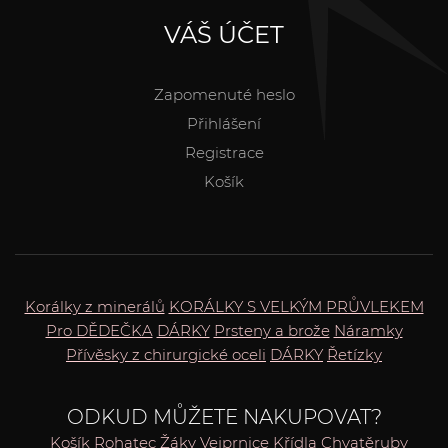
VÁŠ ÚČET
Zapomenuté heslo
Přihlášení
Registrace
Košík
Korálky z minerálů
KORÁLKY S VELKÝM PRŮVLEKEM
Pro DĚDEČKA
DÁRKY
Prsteny a brože
Náramky
Přívěsky z chirurgické oceli
DÁRKY
Řetízky
ODKUD MŮŽETE NAKUPOVAT?
Košík
Rohatec
Žáky
Vejprnice
Křídla
Chvatěruby