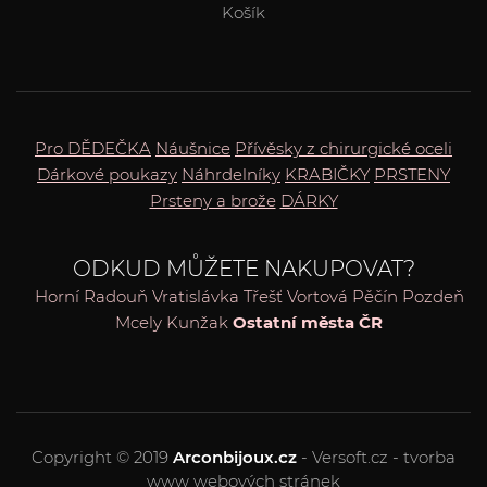
Košík
Pro DĚDEČKA
Náušnice
Přívěsky z chirurgické oceli
Dárkové poukazy
Náhrdelníky
KRABIČKY
PRSTENY
Prsteny a brože
DÁRKY
ODKUD MŮŽETE NAKUPOVAT?
Horní Radouň
Vratislávka
Třešť
Vortová
Pěčín
Pozdeň
Mcely
Kunžak
Ostatní města ČR
Copyright © 2019
Arconbijoux.cz
- Versoft.cz - tvorba
www webových stránek