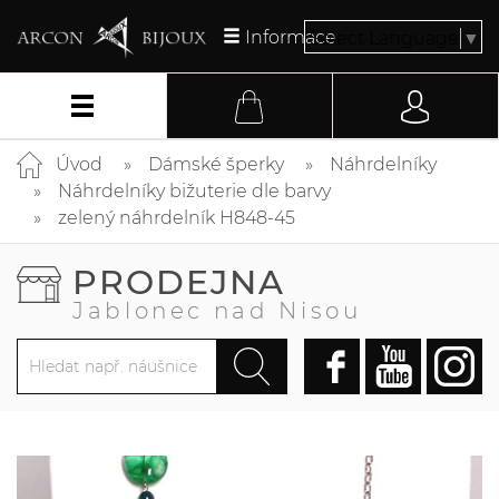
Informace
Select Language
▼
Úvod
Dámské šperky
Náhrdelníky
Náhrdelníky bižuterie dle barvy
zelený náhrdelník H848-45
PRODEJNA
Jablonec nad Nisou