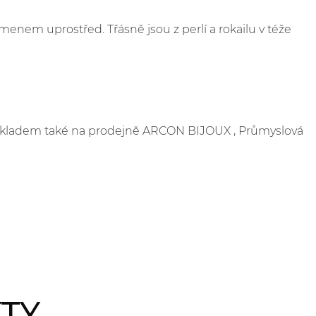
menem uprostřed. Třásně jsou z perlí a rokailu v téže
e skladem také na prodejně ARCON BIJOUX , Průmyslová
KTY