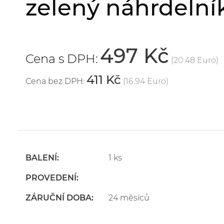
zelený náhrdeln
497 Kč
Cena s DPH:
(20.48 Euro)
411 Kč
Cena bez DPH:
(16.94 Euro)
BALENÍ:
1 ks
PROVEDENÍ:
ZÁRUČNÍ DOBA:
24 měsíců