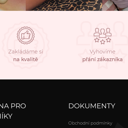
Zakládáme si
Vyhovíme
na kvalitě
přání zákazníka
NA PRO
DOKUMENTY
ÍKY
Obchodní podmínky