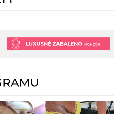
LUXUSNĚ ZABALENO
více zde
AGRAMU