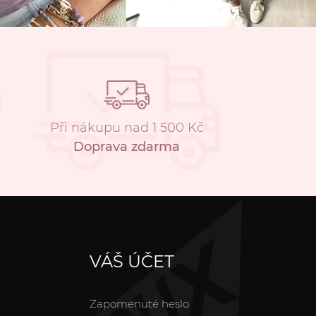
Při nákupu nad 1 500 Kč
Doprava zdarma
VÁŠ ÚČET
Zapomenuté heslo