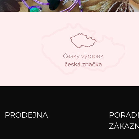
Český výrobek
česká značka
PRODEJNA
PORAD
ZÁKAZN