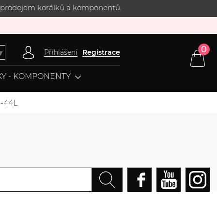
 s prodejem korálků a komponentů.
0
Přihlášení
Registrace
▼
Y - KOMPONENTY
4-44L