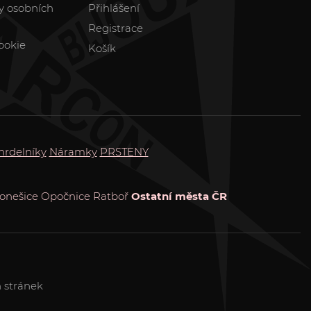
y osobních
Přihlášení
Registrace
ookie
Košík
hrdelníky
Náramky
PRSTENY
onešice
Opočnice
Ratboř
Ostatní města ČR
 stránek