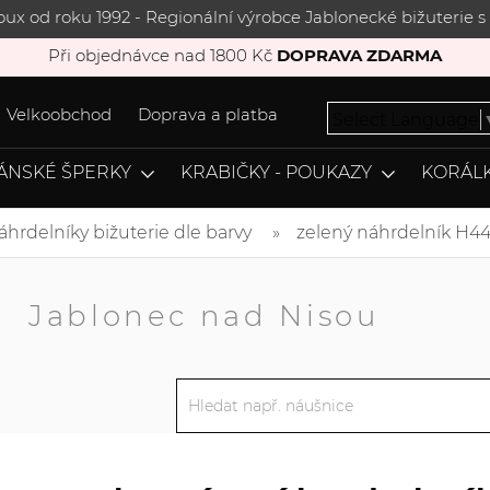
joux od roku 1992 - Regionální výrobce Jablonecké bižuterie
Při objednávce nad 1800 Kč
DOPRAVA ZDARMA
Velkoobchod
Doprava a platba
Select Language
ÁNSKÉ ŠPERKY
KRABIČKY - POUKAZY
KORÁLK
áhrdelníky bižuterie dle barvy
zelený náhrdelník H4
A
Jablonec nad Nisou