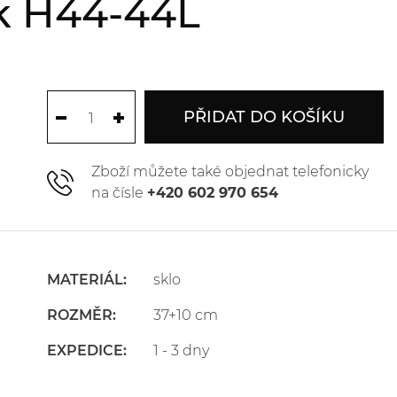
ík H44-44L
PŘIDAT DO KOŠÍKU
Zboží můžete také objednat telefonicky
na čísle
+420 602 970 654
MATERIÁL:
sklo
ROZMĚR:
37+10 cm
EXPEDICE:
1 - 3 dny