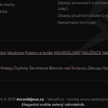
Zásady zpracování a ochran
é otázky
údajů
atba
Zásady používání souborů c
Reklamační formulář
ření
Náušnice
Prsteny a brože
NÁHRDELNÍKY
NÁUŠNICE
Ná
Polepy
Čtyřkoly
Škvořetice
Bílovice nad Svitavou
Zákupy
Op
ht © 2019
Arconbijoux.cz
- Versoft.cz - tvorba www webových
Elegantní světle zelený náhrdelník .