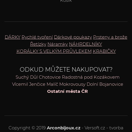
Košík
DÁRKY
Rychlé tvoření
Dárkové poukazy
Prsteny a brože
Řetízky
Náramky
NÁHRDELNÍKY
KORÁLKY S VELKÝM PRŮVLEKEM
KRABIČKY
ODKUD MŮŽETE NAKUPOVAT?
Suchý Důl
Chotovice
Radostná pod Kozákovem
Vícemil
Jenčice
Malíč
Mokrovousy
Dolní Bojanovice
Ostatní města ČR
Copyright © 2019
Arconbijoux.cz
- Versoft.cz - tvorba