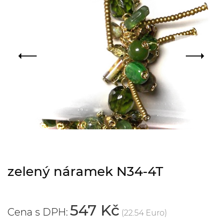
zelený náramek N34-4T
547 Kč
Cena s DPH:
(22.54 Euro)