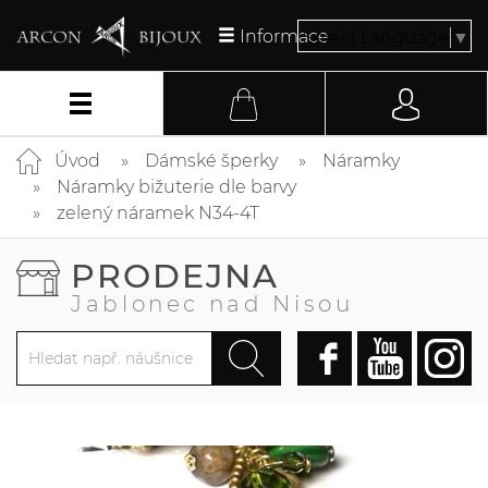
Informace
Select Language
▼
Úvod
Dámské šperky
Náramky
Náramky bižuterie dle barvy
zelený náramek N34-4T
PRODEJNA
Jablonec nad Nisou