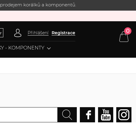
 s prodejem korálků a komponentů.
0
Přihlášení
Registrace
▼
Y - KOMPONENTY