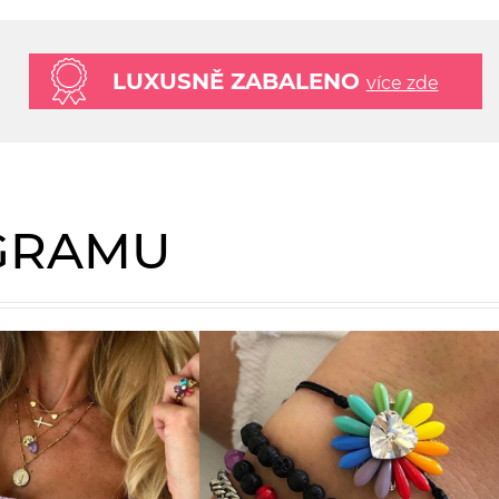
LUXUSNĚ ZABALENO
více zde
AGRAMU