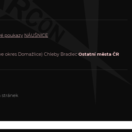
vé poukazy
NÁUŠNICE
ve okres Domažlice)
Chleby
Bradlec
Ostatní města ČR
 stránek