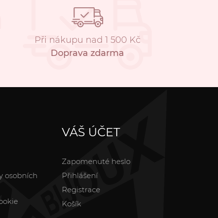
Při nákupu nad 1 500 Kč
Doprava zdarma
VÁŠ ÚČET
Zapomenuté heslo
y osobních
Přihlášení
Registrace
ookie
Košík