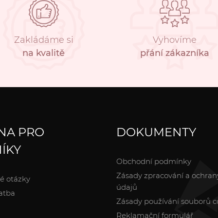
Zakládáme si
Vyhovíme
na kvalitě
přání zákazníka
NA PRO
DOKUMENTY
ÍKY
Obchodní podmínky
Zásady zpracování a ochran
é otázky
údajů
atba
Zásady používání souborů c
Reklamační formulář