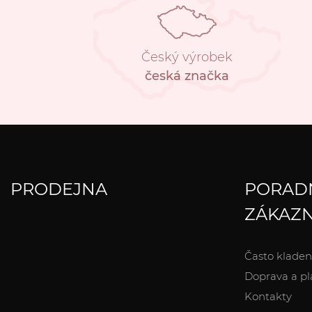
Český výrobek
česká značka
PRODEJNA
PORAD
ZÁKAZN
Často kladen
Doprava a pl
Kontakty