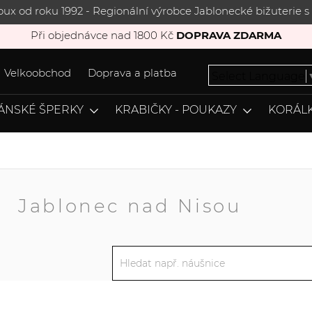
joux od roku 1992 - Regionální výrobce Jablonecké bižuterie
Při objednávce nad 1800 Kč
DOPRAVA ZDARMA
Velkoobchod
Doprava a platba
Select Language
ÁNSKÉ ŠPERKY
KRABIČKY - POUKAZY
KORÁLK
A
Jablonec nad Nisou