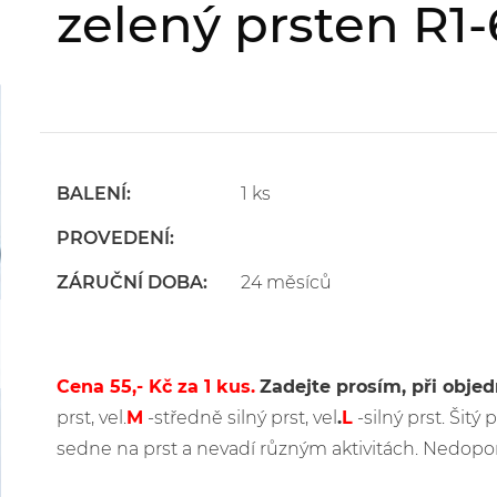
zelený prsten R1
BALENÍ:
1 ks
PROVEDENÍ:
ZÁRUČNÍ DOBA:
24 měsíců
Cena 55,- Kč za 1 kus.
Zadejte prosím, při obje
prst, vel.
M
-středně silný prst, vel
.
L
-silný prst. Šitý
sedne na prst a nevadí různým aktivitách. Nedopo