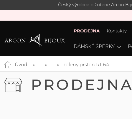
Český výrobce bižuterie Arcon Bi
PRODEJNA
Kontakty
DÁMSKÉ ŠPERKY
P
Úvod
zelený prsten R1-64
PRODEJN