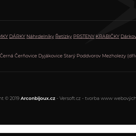
MKY
DÁRKY
Náhrdelníky
Řetízky
PRSTENY
KRABIČKY
Dárko
Černá
Čerňovice
Dyjákovice
Starý Poddvorov
Mezholezy (dří
ht © 2019
Arconbijoux.cz
- Versoft.cz - tvorba www webových