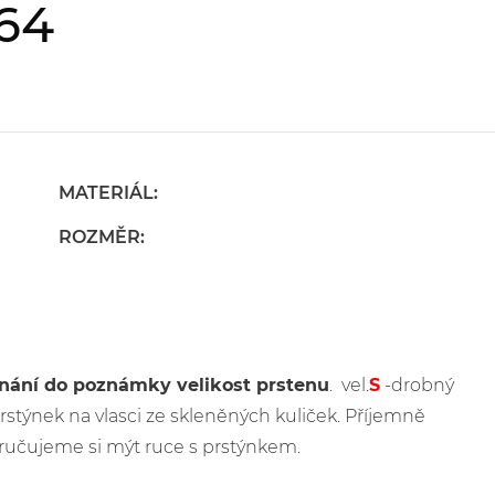
-64
MATERIÁL:
ROZMĚR:
dnání do poznámky velikost prstenu
. vel.
S
-drobný
 prstýnek na vlasci ze skleněných kuliček. Příjemně
ručujeme si mýt ruce s prstýnkem.