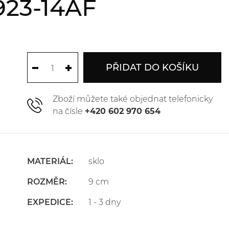
923-14AF
PŘIDAT DO KOŠÍKU
Zboží můžete také objednat telefonicky
na čísle
+420 602 970 654
MATERIÁL:
sklo
ROZMĚR:
9 cm
EXPEDICE:
1 - 3 dny