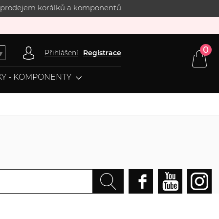
 s prodejem korálků a komponentů.
0
Přihlášení
Registrace
▼
Y - KOMPONENTY