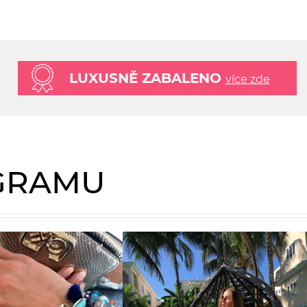
LUXUSNĚ ZABALENO
více zde
AGRAMU