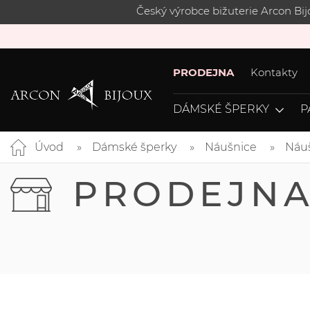
Český výrobce bižuterie Arcon Bi
PRODEJNA
Kontakty
DÁMSKÉ ŠPERKY
P
Úvod
Dámské šperky
Náušnice
Náuš
PRODEJN