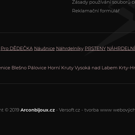
Zásady používání souborů c
Reklamační formulář
Pro DĚDEČKA
Náušnice
Náhrdelníky
PRSTENY
NÁHRDELNÍ
enice
Blešno
Pálovice
Horní Kruty
Vysoká nad Labem
Krty-H
ht © 2019
Arconbijoux.cz
- Versoft.cz - tvorba www webových