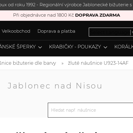
joux od roku 1992 - Regionální výrobce Jablonecké bižuterie
Při objednávce nad 1800 Kč
DOPRAVA ZDARMA
Velkoobchod
Doprava a platba
Select Language
ÁNSKÉ ŠPERKY
KRABIČKY - POUKAZY
KORÁLK
nice bižuterie dle barvy
žluté náušnice U923-14AF
A
Jablonec nad Nisou