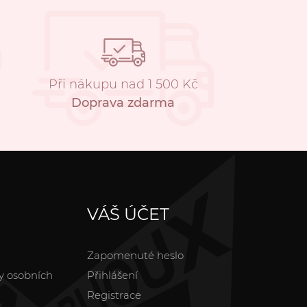
Při nákupu nad 1 500 Kč
Doprava zdarma
VÁŠ ÚČET
Zapomenuté heslo
y osobních
Přihlášení
Registrace