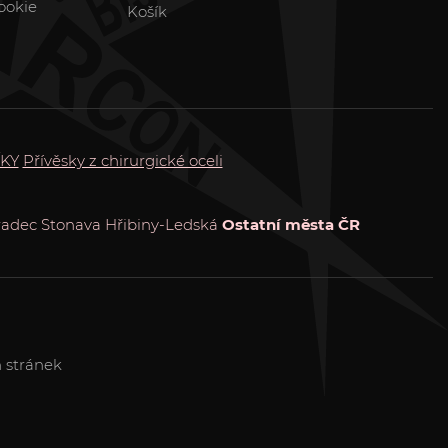
ookie
Košík
KY
Přívěsky z chirurgické oceli
radec
Stonava
Hřibiny-Ledská
Ostatní města ČR
 stránek