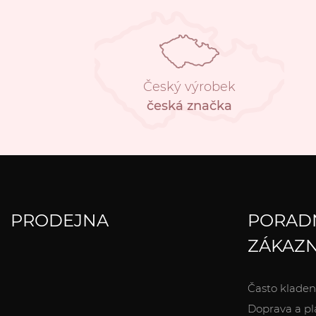
Český výrobek
česká značka
PRODEJNA
PORAD
ZÁKAZN
Často kladen
Doprava a pl