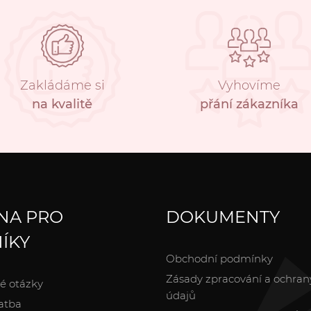
Zakládáme si
Vyhovíme
na kvalitě
přání zákazníka
NA PRO
DOKUMENTY
ÍKY
Obchodní podmínky
Zásady zpracování a ochran
é otázky
údajů
atba