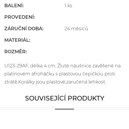
BALENÍ:
1 ks
PROVEDENÍ:
ZÁRUČNÍ DOBA:
24 měsíců
MATERIÁL:
ROZMĚR:
U123-29AF, délka 4 cm. Žluté náušnice zavěšené na
platinovém afroháčku s plastovou čepičkou proti
ztrátě.Korálky jsou plastové,zaručená lehkost.
SOUVISEJÍCÍ PRODUKTY