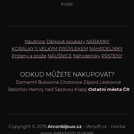
Košík
Náušnice
Dárkové poukazy
NÁRAMKY
KORÁLKY S VELKÝM PRŮVLEKEM
NÁHRDELNÍKY
Prsteny a brože
NÁUŠNICE
Náhrdelníky
PRSTENY
ODKUD MŮŽETE NAKUPOVAT?
Domamil
Bukovina
Chotovice
Zájezd
Leskovice
Jabloňov
Hamry nad Sázavou
Klapý
Ostatní města ČR
Copyright © 2019
Arconbijoux.cz
- Versoft.cz - tvorba
www webových stránek