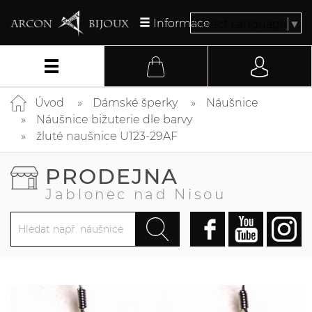
Informace
Select Language
▼
Úvod
Dámské šperky
Náušnice
Náušnice bižuterie dle barvy
žluté naušnice U123-29AF
PRODEJNA
Jablonec nad Nisou