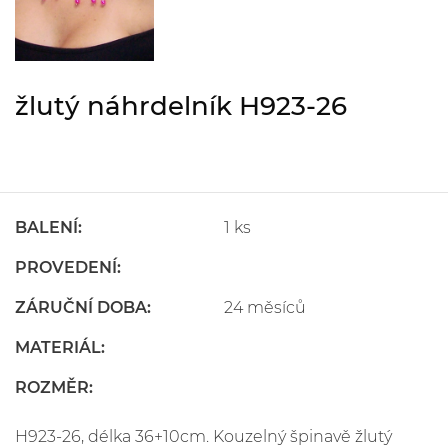
žlutý náhrdelník H923-26
BALENÍ:
1 ks
PROVEDENÍ:
ZÁRUČNÍ DOBA:
24 měsíců
MATERIÁL:
ROZMĚR:
H923-26, délka 36+10cm. Kouzelný špinavě žlutý