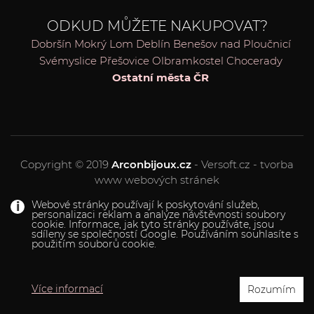
ODKUD MŮŽETE NAKUPOVAT?
Dobršín
Mokrý Lom
Deblín
Benešov nad Ploučnicí
Svémyslice
Přešovice
Olbramkostel
Chocerady
Ostatní města ČR
Copyright © 2019
Arconbijoux.cz
- Versoft.cz - tvorba
www webových stránek
Webové stránky používají k poskytování služeb,
personalizaci reklam a analýze návštěvnosti soubory
cookie. Informace, jak tyto stránky používáte, jsou
sdíleny se společností Google. Používáním souhlasíte s
použitím souborů cookie.
Více informací
Rozumím