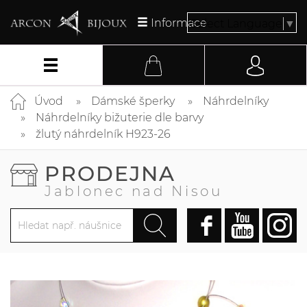
Informace
Select Language
▼
Úvod
Dámské šperky
Náhrdelníky
Náhrdelníky bižuterie dle barvy
žlutý náhrdelník H923-26
PRODEJNA
Jablonec nad Nisou