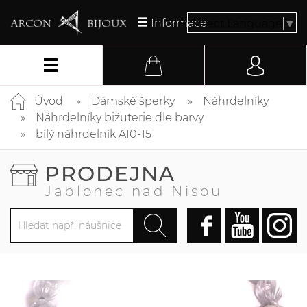
Informace
Select Language
▼
Úvod
Dámské šperky
Náhrdelníky
Náhrdelníky bižuterie dle barvy
bílý náhrdelník A10-15
PRODEJNA
Jablonec nad Nisou