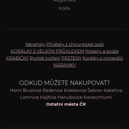
Košík
Náramky
Přívěsky z chirurgické oceli
KORÁLKY S VELKÝM PRŮVLEKEM
Prsteny a brože
KRABIČKY
Rychlé tvoření
PRSTENY
Korálky z minerálů
NÁRAMKY
ODKUD MŮŽETE NAKUPOVAT?
Horní Brusnice
Radenice
Kolešovice
Šebrov-Kateřina
Lomnice
Kejžlice
Hanušovice
Konecchlumí
Ostatní města ČR