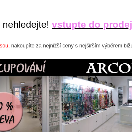
 nehledejte!
vstupte do prode
isou
, nakoupíte za nejnižší ceny s nejširším výběrem biž