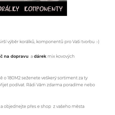
širší výběr korálků, komponentů pro Vaši tvorbu :-)
Kč na dopravu
a
dárek
mix kovových
ě o 180M2 seženete veškerý sortiment za ty
přijet podívat. Rádi Vám zdarma poradíme nebo
jít a objednejte přes e shop z vašeho města