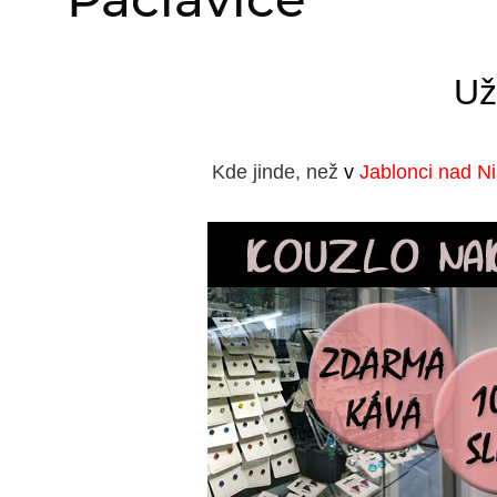
Už
Kde jinde, než
v
Jablonci nad N