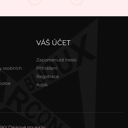
VÁŠ ÚČET
Zapomenuté heslo
y osobních
Přihlášení
Registrace
ookie
Košík
RKY
Dárkové poukazy