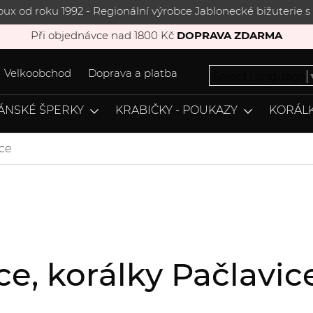
joux od roku 1992 - Regionální výrobce Jablonecké bižuterie
Při objednávce nad 1800 Kč
DOPRAVA ZDARMA
Velkoobchod
Doprava a platba
Select Language
ÁNSKÉ ŠPERKY
KRABIČKY - POUKAZY
KORÁLK
ice
ice, korálky Pačlav