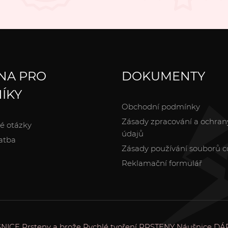
NA PRO
DOKUMENTY
ÍKY
Obchodní podmínky
Zásady zpracování a ochran
é otázky
údajů
atba
Zásady používání souborů c
Reklamační formulář
NICE
Prsteny a brože
Rychlé tvoření
PRSTENY
Náušnice
DÁ