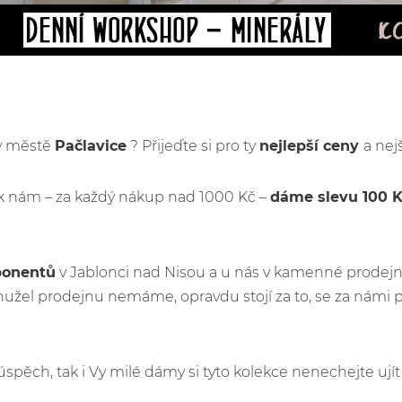
 v městě
Pačlavice
? Přijeďte si pro ty
nejlepší ceny
a nej
k nám – za každý nákup nad 1000 Kč –
dáme slevu 100 
ponentů
v Jablonci nad Nisou a u nás v kamenné prodejn
užel prodejnu nemáme, opravdu stojí za to, se za námi 
ý úspěch, tak i Vy milé dámy si tyto kolekce nenechejte u