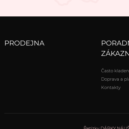
PRODEJNA
PORAD
ZÁKAZN
Často kladen
Doprava a pl
Kontakty
Řetízky
DÁRKY
NÁUŠ