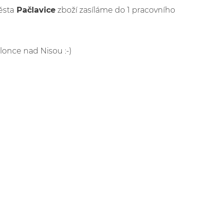
ěsta
Pačlavice
zboží zasíláme do 1 pracovního
blonce nad Nisou :-)