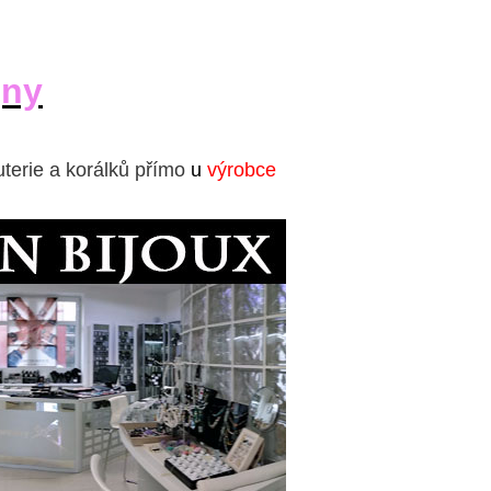
jny
uterie a korálků přímo
u
výrobce