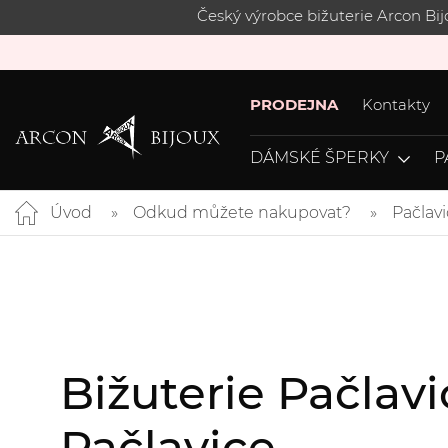
Český výrobce bižuterie Arcon Bi
PRODEJNA
Kontakty
DÁMSKÉ ŠPERKY
P
Úvod
Odkud můžete nakupovat?
Pačlav
Bižuterie Pačlav
Pačlavice