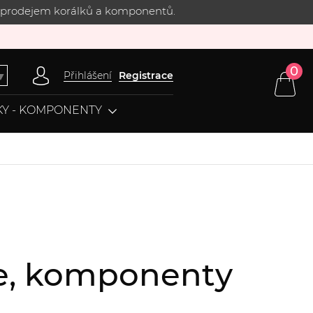
 s prodejem korálků a komponentů.
0
Přihlášení
Registrace
▼
Y - KOMPONENTY
ice, komponenty