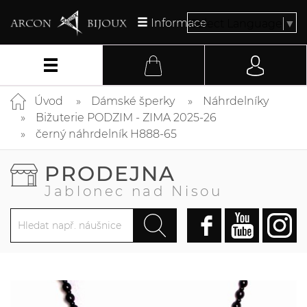
Informace
Select Language
▼
Úvod
Dámské šperky
Náhrdelníky
Bižuterie PODZIM - ZIMA 2025-26
černý náhrdelník H888-65
PRODEJNA
Jablonec nad Nisou