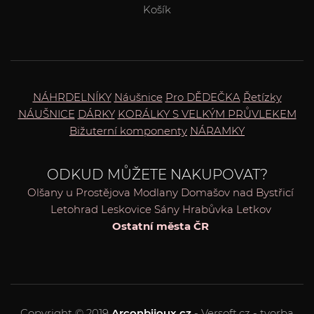
Košík
NÁHRDELNÍKY
Náušnice
Pro DĚDEČKA
Řetízky
NÁUŠNICE
DÁRKY
KORÁLKY S VELKÝM PRŮVLEKEM
Bižuterní komponenty
NÁRAMKY
ODKUD MŮŽETE NAKUPOVAT?
Olšany u Prostějova
Modlany
Domašov nad Bystřicí
Letohrad
Leskovice
Sány
Hrabůvka
Letkov
Ostatní města ČR
Copyright © 2019
Arconbijoux.cz
- Versoft.cz - tvorba