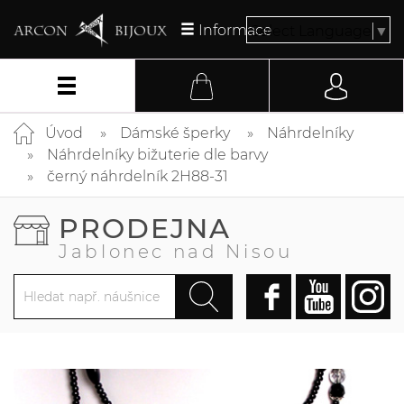
Informace
Select Language
▼
Úvod
Dámské šperky
Náhrdelníky
Náhrdelníky bižuterie dle barvy
černý náhrdelník 2H88-31
PRODEJNA
Jablonec nad Nisou