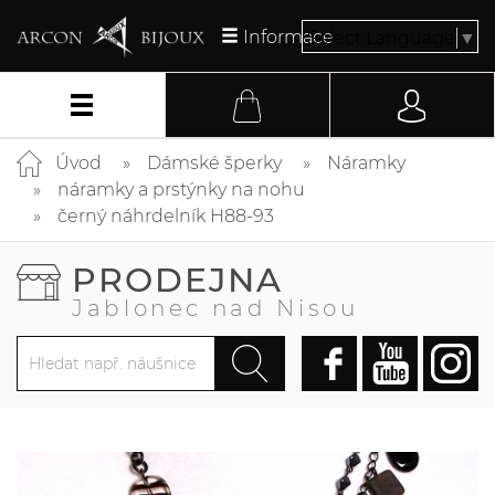
Informace
Select Language
▼
Úvod
Dámské šperky
Náramky
náramky a prstýnky na nohu
černý náhrdelník H88-93
PRODEJNA
Jablonec nad Nisou