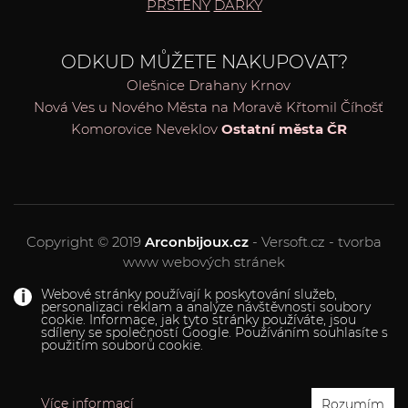
PRSTENY
DÁRKY
ODKUD MŮŽETE NAKUPOVAT?
Olešnice
Drahany
Krnov
Nová Ves u Nového Města na Moravě
Křtomil
Číhošť
Komorovice
Neveklov
Ostatní města ČR
Copyright © 2019
Arconbijoux.cz
- Versoft.cz - tvorba
www webových stránek
Webové stránky používají k poskytování služeb,
personalizaci reklam a analýze návštěvnosti soubory
cookie. Informace, jak tyto stránky používáte, jsou
sdíleny se společností Google. Používáním souhlasíte s
použitím souborů cookie.
Více informací
Rozumím