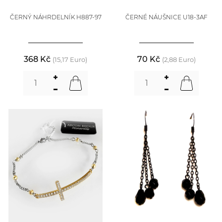
ČERNÝ NÁHRDELNÍK H887-97
ČERNÉ NÁUŠNICE U18-3AF
368 Kč
70 Kč
(15,17 Euro)
(2,88 Euro)