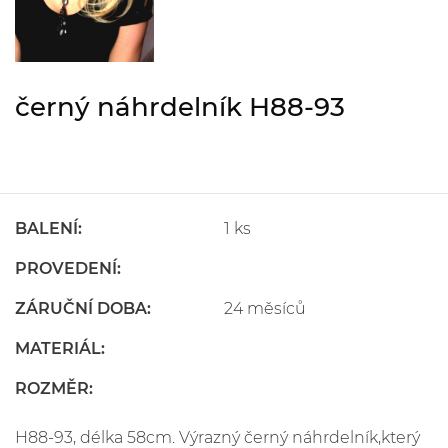
černý náhrdelník H88-93
BALENÍ:
1 ks
PROVEDENÍ:
ZÁRUČNÍ DOBA:
24 měsíců
MATERIÁL:
ROZMĚR:
H88-93, délka 58cm. Výrazný černý náhrdelník,který