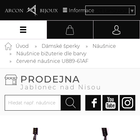
Informace
Select Language
▼
Úvod
Dámské šperky
Náušnice
Náušnice bižuterie dle barvy
červené náušnice U889-61AF
PRODEJNA
Jablonec nad Nisou