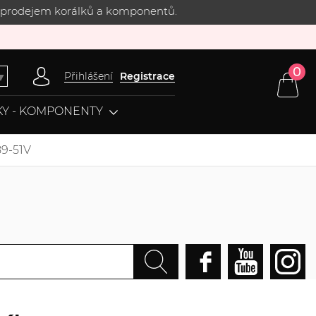
 s prodejem korálků a komponentů.
0
Přihlášení
Registrace
▼
Y - KOMPONENTY
89-51V