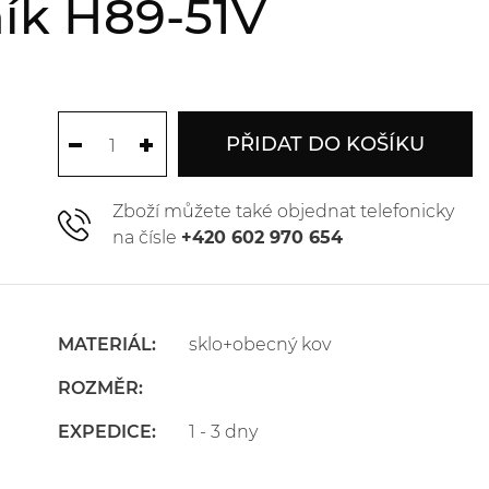
ík H89-51V
PŘIDAT DO KOŠÍKU
Zboží můžete také objednat telefonicky
na čísle
+420 602 970 654
MATERIÁL:
sklo+obecný kov
ROZMĚR:
EXPEDICE:
1 - 3 dny