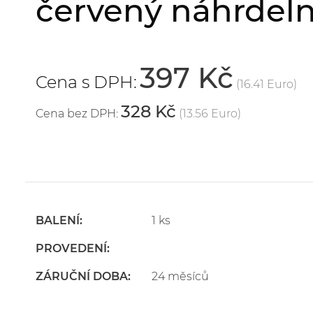
červený náhrdeln
397 Kč
Cena s DPH:
(16.41 Euro)
328 Kč
Cena bez DPH:
(13.56 Euro)
BALENÍ:
1 ks
PROVEDENÍ:
ZÁRUČNÍ DOBA:
24 měsíců