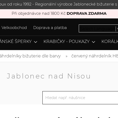
joux od roku 1992 - Regionální výrobce Jablonecké bižuterie
Při objednávce nad 1800 Kč
DOPRAVA ZDARMA
Velkoobchod
Doprava a platba
Select Language
ÁNSKÉ ŠPERKY
KRABIČKY - POUKAZY
KORÁLK
áhrdelníky bižuterie dle barvy
červený náhrdelník H
A
Jablonec nad Nisou