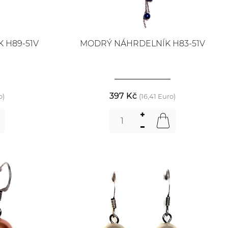
 H89-51V
MODRÝ NÁHRDELNÍK H83-51V
397 Kč
o)
(16,41 Euro)