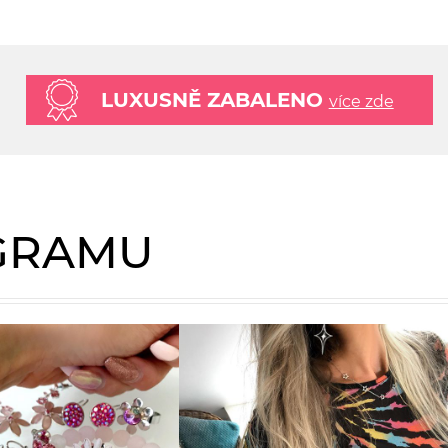
LUXUSNĚ ZABALENO
více zde
AGRAMU