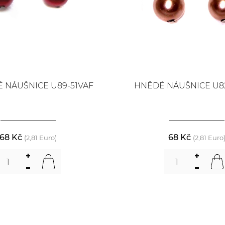
 NÁUŠNICE U89-51VAF
HNĚDÉ NÁUŠNICE U82
68 Kč
68 Kč
(2,81 Euro)
(2,81 Euro