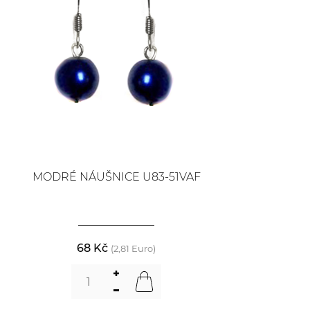
MODRÉ NÁUŠNICE U83-51VAF
68 Kč
(2,81 Euro)