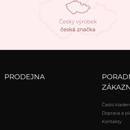
Český výrobek
česká značka
PRODEJNA
PORAD
ZÁKAZN
Často kladen
Doprava a pl
Kontakty