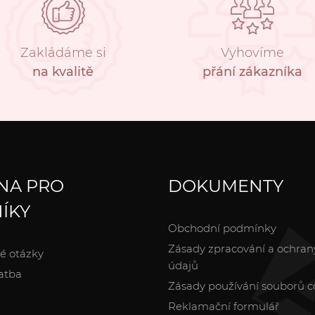
Zakládáme si
Vyhovíme
na kvalitě
přání zákazníka
NA PRO
DOKUMENTY
ÍKY
Obchodní podmínky
Zásady zpracování a ochran
é otázky
údajů
atba
Zásady používání souborů c
Reklamační formulář