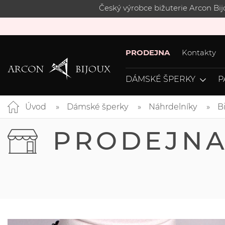
Český výrobce bižuterie Arcon Bi
PRODEJNA
Kontakty
DÁMSKÉ ŠPERKY
P
Úvod
Dámské šperky
Náhrdelníky
B
PRODEJN