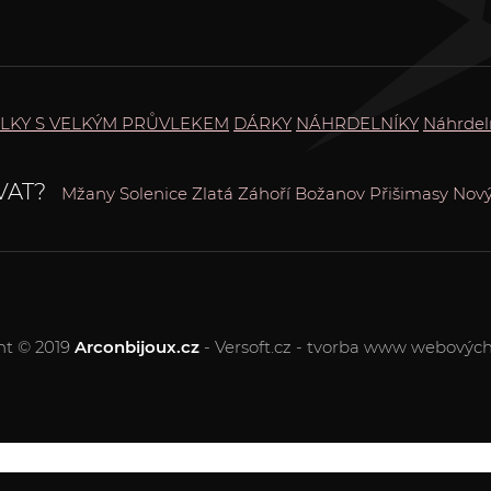
LKY S VELKÝM PRŮVLEKEM
DÁRKY
NÁHRDELNÍKY
Náhrdel
VAT?
Mžany
Solenice
Zlatá
Záhoří
Božanov
Přišimasy
Nový
ht © 2019
Arconbijoux.cz
- Versoft.cz - tvorba www webových