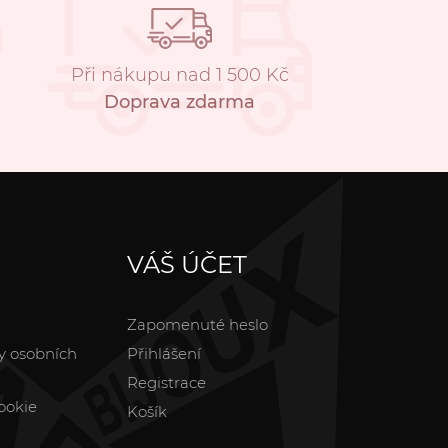
Při nákupu nad 1 500 Kč
Doprava zdarma
VÁŠ ÚČET
Zapomenuté heslo
y osobních
Přihlášení
Registrace
ookie
Košík