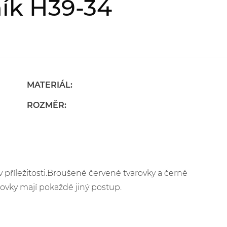
ík H39-34
MATERIÁL:
ROZMĚR:
 příležitosti.Broušené červené tvarovky a černé
ovky mají pokaždé jiný postup.