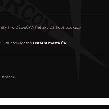
níky
Pro DĚDEČKA
Řetízky
Dárkové poukazy
 Oldřichov
Mešno
Ostatní města ČR
 stránek