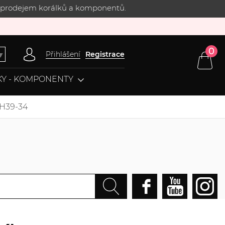
 s prodejem korálků a komponentů.
0
Přihlášení
Registrace
▼
Y - KOMPONENTY
 H39-34