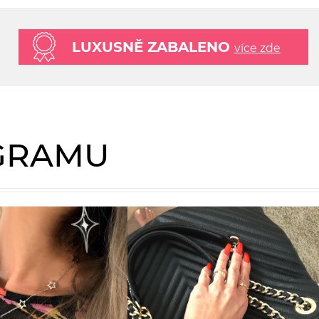
LUXUSNĚ ZABALENO
více zde
AGRAMU