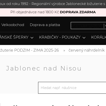
joux od roku 1992 - Regionální výrobce Jablonecké bižuterie
Při objednávce nad 1800 Kč
DOPRAVA ZDARMA
Velkoobchod
Doprava a platba
Select Language
ÁNSKÉ ŠPERKY
KRABIČKY - POUKAZY
KORÁLK
ižuterie PODZIM - ZIMA 2025-26
červený náhrdelník
A
Jablonec nad Nisou