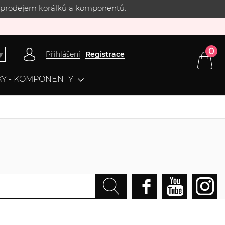
 s prodejem korálků a komponentů.
0
Přihlášení
Registrace
▼
Y - KOMPONENTY