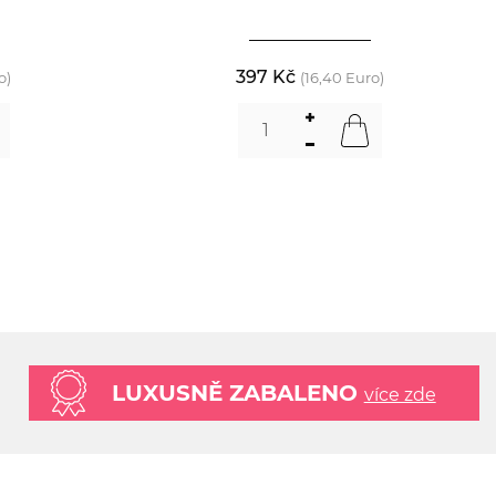
397 Kč
o)
(16,40 Euro)
LUXUSNĚ ZABALENO
více zde