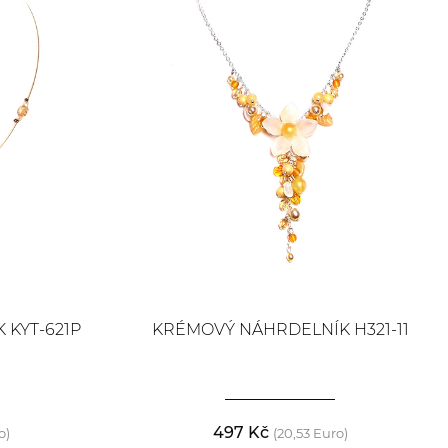
KYT-621P
KRÉMOVÝ NÁHRDELNÍK H321-11
497 Kč
o)
(20,53 Euro)