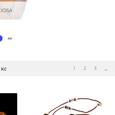
IOSA
1
2
3
...
Kč