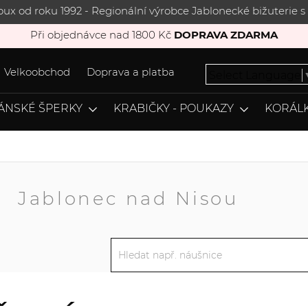
joux od roku 1992 - Regionální výrobce Jablonecké bižuterie
Při objednávce nad 1800 Kč
DOPRAVA ZDARMA
Velkoobchod
Doprava a platba
Select Language
ÁNSKÉ ŠPERKY
KRABIČKY - POUKAZY
KORÁLK
A
Jablonec nad Nisou