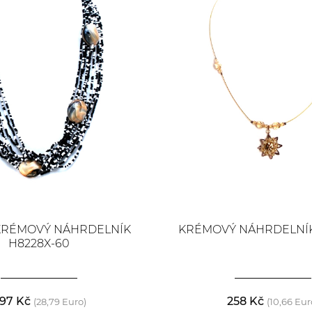
KRÉMOVÝ NÁHRDELNÍK
KRÉMOVÝ NÁHRDELNÍK 
H8228X-60
97 Kč
258 Kč
(28,79 Euro)
(10,66 Eur