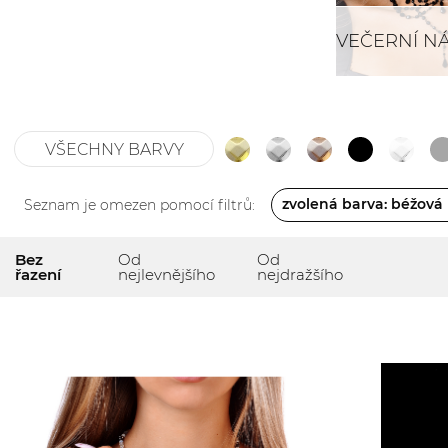
VEČERNÍ N
VŠECHNY BARVY
zvolená barva: béžová
Seznam je omezen pomocí filtrů:
Bez
Od
Od
řazení
nejlevnějšího
nejdražšího