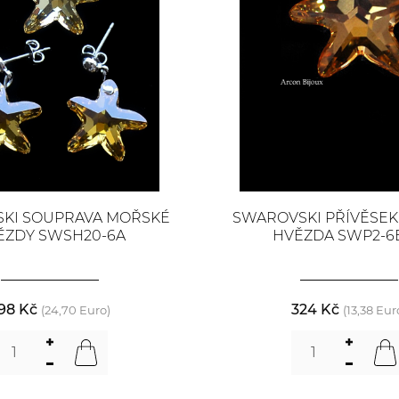
KI SOUPRAVA MOŘSKÉ
SWAROVSKI PŘÍVĚSE
ĚZDY SWSH20-6A
HVĚZDA SWP2-6
98 Kč
324 Kč
(24,70 Euro)
(13,38 Eur