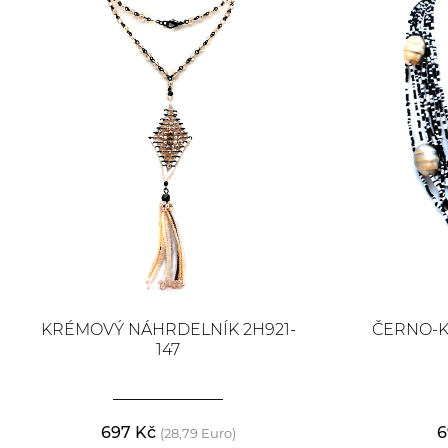
KRÉMOVÝ NÁHRDELNÍK 2H921-
ČERNO-
147
697 Kč
6
(28,79 Euro)