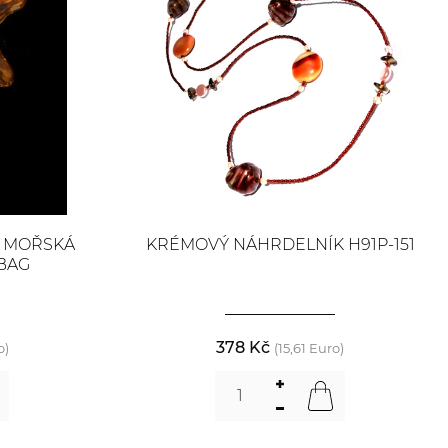
K MOŘSKÁ
KRÉMOVÝ NÁHRDELNÍK H91P-151
BAG
378 Kč
o)
(15,61 Euro)