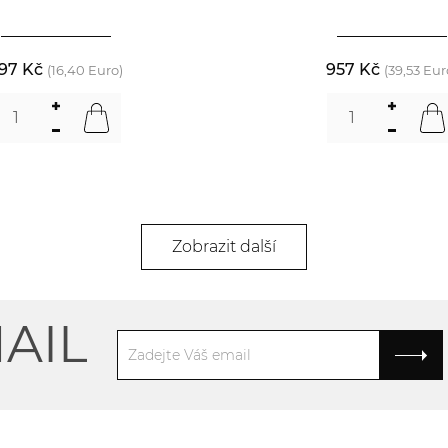
97 Kč
957 Kč
(16,40 Euro)
(39,53 Eur
Zobrazit další
AIL