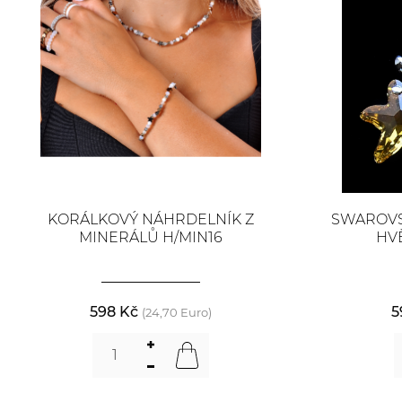
KORÁLKOVÝ NÁHRDELNÍK Z
SWAROVS
MINERÁLŮ H/MIN16
HV
598 Kč
5
(24,70 Euro)