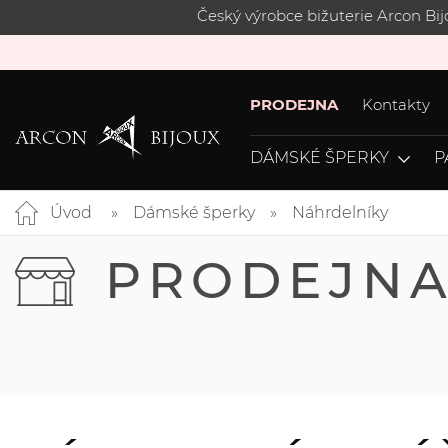
Český výrobce bižuterie Arcon Bi
PRODEJNA
Kontakty
DÁMSKÉ ŠPERKY
P
Úvod
Dámské šperky
Náhrdelníky
PRODEJN